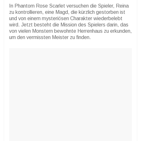
In Phantom Rose Scarlet versuchen die Spieler, Reina
zu kontrollieren, eine Magd, die kürzlich gestorben ist
und von einem mysteriösen Charakter wiederbelebt
wird. Jetzt besteht die Mission des Spielers darin, das
von vielen Monstern bewohnte Herrenhaus zu erkunden,
um den vermissten Meister zu finden.