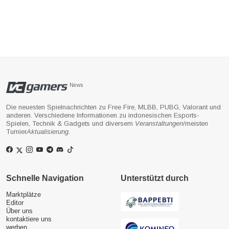
News
Die neuesten Spielnachrichten zu Free Fire, MLBB, PUBG, Valorant und
anderen. Verschiedene Informationen zu indonesischen Esports-
Spielen, Technik & Gadgets und diversem
Veranstaltungen
/meisten
Turnier
Aktualisierung
.
Schnelle Navigation
Unterstützt durch
Marktplätze
Editor
Über uns
kontaktiere uns
werben