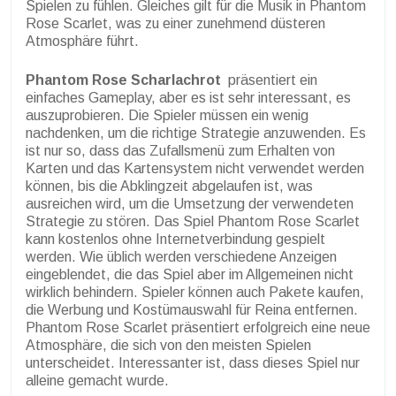
Spielen zu fühlen. Gleiches gilt für die Musik in Phantom
Rose Scarlet, was zu einer zunehmend düsteren
Atmosphäre führt.
Phantom Rose Scharlachrot
präsentiert ein
einfaches Gameplay, aber es ist sehr interessant, es
auszuprobieren. Die Spieler müssen ein wenig
nachdenken, um die richtige Strategie anzuwenden. Es
ist nur so, dass das Zufallsmenü zum Erhalten von
Karten und das Kartensystem nicht verwendet werden
können, bis die Abklingzeit abgelaufen ist, was
ausreichen wird, um die Umsetzung der verwendeten
Strategie zu stören. Das Spiel Phantom Rose Scarlet
kann kostenlos ohne Internetverbindung gespielt
werden. Wie üblich werden verschiedene Anzeigen
eingeblendet, die das Spiel aber im Allgemeinen nicht
wirklich behindern. Spieler können auch Pakete kaufen,
die Werbung und Kostümauswahl für Reina entfernen.
Phantom Rose Scarlet präsentiert erfolgreich eine neue
Atmosphäre, die sich von den meisten Spielen
unterscheidet. Interessanter ist, dass dieses Spiel nur
alleine gemacht wurde.