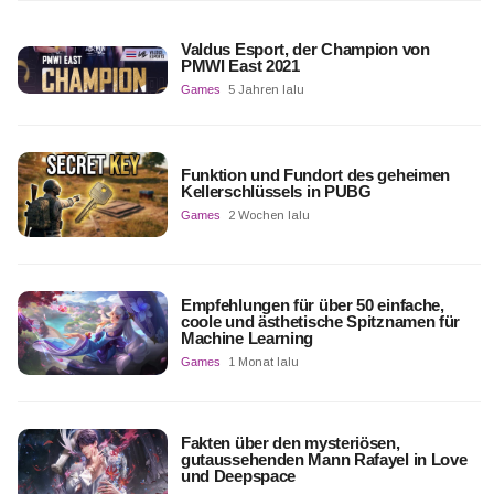
Valdus Esport, der Champion von
PMWI East 2021
Games
5 Jahren lalu
Funktion und Fundort des geheimen
Kellerschlüssels in PUBG
Games
2 Wochen lalu
Empfehlungen für über 50 einfache,
coole und ästhetische Spitznamen für
Machine Learning
Games
1 Monat lalu
Fakten über den mysteriösen,
gutaussehenden Mann Rafayel in Love
und Deepspace