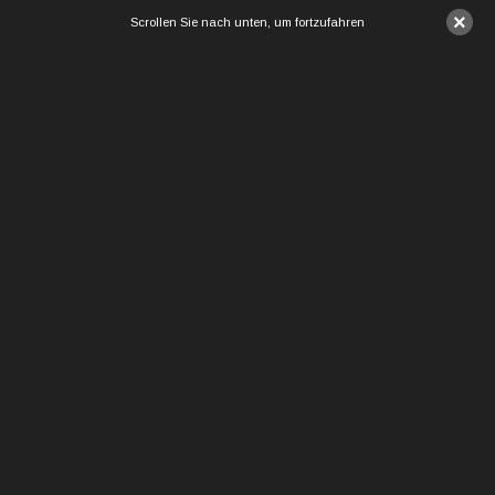
×
Scrollen Sie nach unten, um fortzufahren