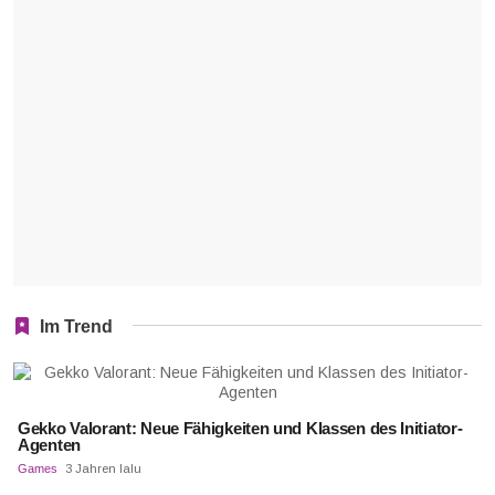
Im Trend
Gekko Valorant: Neue Fähigkeiten und Klassen des Initiator-
Agenten
Games
3 Jahren lalu