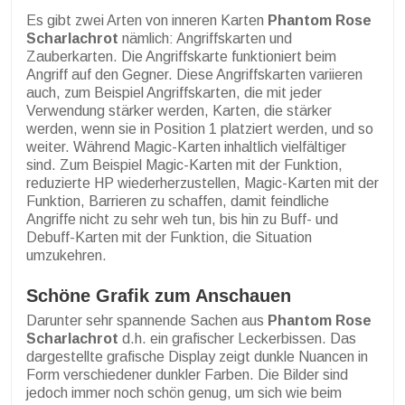
Es gibt zwei Arten von inneren Karten
Phantom Rose
Scharlachrot
nämlich: Angriffskarten und
Zauberkarten. Die Angriffskarte funktioniert beim
Angriff auf den Gegner. Diese Angriffskarten variieren
auch, zum Beispiel Angriffskarten, die mit jeder
Verwendung stärker werden, Karten, die stärker
werden, wenn sie in Position 1 platziert werden, und so
weiter. Während Magic-Karten inhaltlich vielfältiger
sind. Zum Beispiel Magic-Karten mit der Funktion,
reduzierte HP wiederherzustellen, Magic-Karten mit der
Funktion, Barrieren zu schaffen, damit feindliche
Angriffe nicht zu sehr weh tun, bis hin zu Buff- und
Debuff-Karten mit der Funktion, die Situation
umzukehren.
Schöne Grafik zum Anschauen
Darunter sehr spannende Sachen aus
Phantom Rose
Scharlachrot
d.h. ein grafischer Leckerbissen. Das
dargestellte grafische Display zeigt dunkle Nuancen in
Form verschiedener dunkler Farben. Die Bilder sind
jedoch immer noch schön genug, um sich wie beim