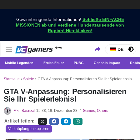
Gewinnbringende Informationen!
Schließe EINFACHE
MISSIONEN ab und verdiene Hunderttausende von
Rupiah! Hier klicken!
Holen Sie sich die neuesten Spielnachrichten nur bei
News
VCGamers-Neuigkeiten
DE
VCGamers
Mobile Legenden
Freies Feuer
PUBG
Genshin Impact
Roblo
Startseite
›
Spiele
›
GTA V-Anpassung: Personalisieren Sie Ihr Spielerlebnis!
GTA V-Anpassung: Personalisieren
Sie Ihr Spielerlebnis!
Fikri Basrizal
15:38, 19. Dezember 23
Games
,
Others
/
Artikel teilen:
Verknüpfungen kopieren