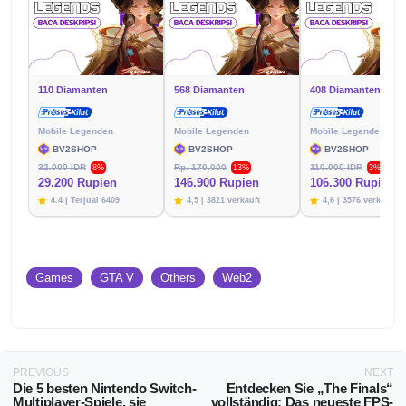
110 Diamanten
568 Diamanten
408 Diamanten
Mobile Legenden
Mobile Legenden
Mobile Legenden
BV2SHOP
BV2SHOP
BV2SHOP
32.000 IDR
Rp. 170.000
110.000 IDR
8%
13%
3%
29.200 Rupien
146.900 Rupien
106.300 Rupien
4.4 | Terjual 6409
4,5 | 3821 verkauft
4,6 | 3576 verkauft
Games
GTA V
Others
Web2
PREVIOUS
NEXT
Die 5 besten Nintendo Switch-
Entdecken Sie „The Finals“
Multiplayer-Spiele, sie
vollständig: Das neueste FPS-