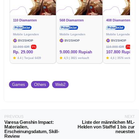
110 Diamanten
568 Diamanten
408 Diamanten
Mobile Legenden
Mobile Legenden
Mobile Legenden
BV2SHOP
BV2SHOP
BV2SHOP
32.000 IDR
110.000 IDR
9%
2%
Rp. 29.000
9.000.000 Rupiah
107.800 Rupien
4.4 | Terjual 6439
4,5 | 3821 verkauft
4,6 | 3576 verkauft
Games
Others
Web2
PREVIOUS
NEXT
Varesa Genshin Impact:
Liste der männlichen ML-
Materialien,
Helden von Staffel 1 bis zur
Erscheinungsdatum, Skill-
neuesten
Review