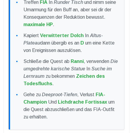
Treffen
FIA
In
Runder Tisch
und nimm seine
Umarmung für den Buff an, aber sei dir der
Konsequenzen der Reduktion bewusst.
maximale HP
.
Kapiert
Verwitterter Dolch
In
Altus-
Plateau
dann übergib es an
D
um eine Kette
von Ereignissen auszulösen.
Schließe die Quest ab
Ranni
, verwenden
Die
umgedrehte karische Statue
In
Suche im
Lernraum
zu bekommen
Zeichen des
Todesfluchs
.
Gehe zu
Deeproot-Tiefen
, Verlust
FIA-
Champion
Und
Lichdrache Fortissax
um
die Quest abzuschließen und das FIA-Outfit
zu erhalten.