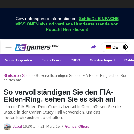
Gewinnbringende Informationen!
Schließe EINFACHE
MISSIONEN ab und verdiene Hunderttausende von
Rupiah! Hier klicken!
Holen Sie sich die neuesten Spielnachrichten nur bei
News
VCGamers-Neuigkeiten
DE
VCGamers
Mobile Legenden
Freies Feuer
PUBG
Genshin Impact
Roblo
Startseite
›
Spiele
›
So vervollständigen Sie den FIA-Elden-Ring, sehen Sie
es sich an!
So vervollständigen Sie den FIA-
Elden-Ring, sehen Sie es sich an!
Um die FIA-Elden-Ring-Quest abzuschließen, müssen Sie die
Statue in der Carian Study Hall verwenden, um das
Todesfluchzeichen zu erhalten.
Jabal
16:30 Uhr, 21. März 25
Games
,
Others
/