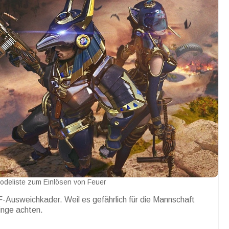
odeliste zum Einlösen von Feuer
FF-Ausweichkader. Weil es gefährlich für die Mannschaft
inge achten.