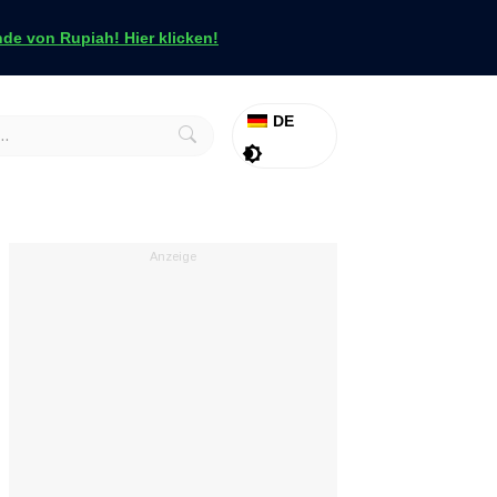
e von Rupiah! Hier klicken!
DE
Aktion
Tapfer
Anzeige