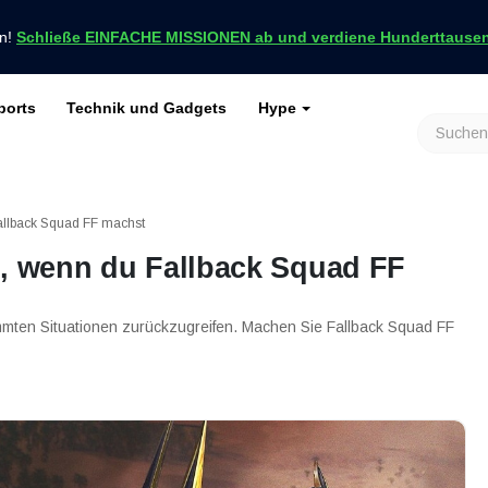
en!
Schließe EINFACHE MISSIONEN ab und verdiene Hunderttausend
ports
Technik und Gadgets
Hype
achrichten nur bei VCGamers
keiten
Genshin Impact
Roblox
Minecraft
Dota 2
Ragnarök
allback Squad FF machst
e, wenn du Fallback Squad FF
timmten Situationen zurückzugreifen. Machen Sie Fallback Squad FF