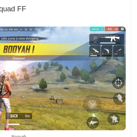
Squad FF
Booyah