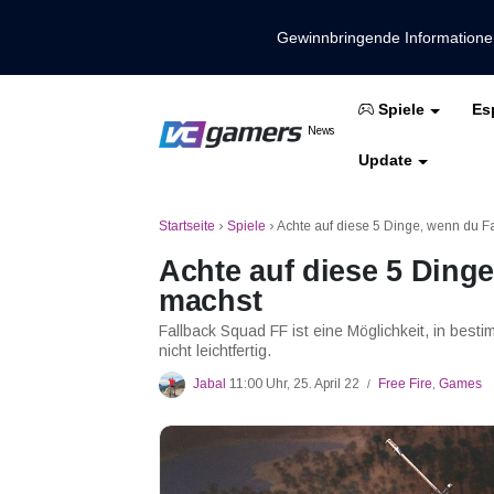
Gewinnbringende Information
Es
Spiele
Holen Sie sich die neuesten Spieln
News
VCGamers-Neuig
Update
Mobile Legenden
Freies Feuer
PUBG
Startseite
›
Spiele
›
Achte auf diese 5 Dinge, wenn du F
Achte auf diese 5 Ding
machst
Fallback Squad FF ist eine Möglichkeit, in bes
nicht leichtfertig.
Jabal
11:00 Uhr, 25. April 22
Free Fire
,
Games
/