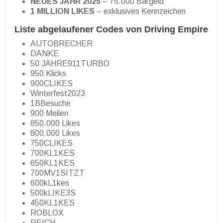
NEUES JAHR 2025
– 75.000 Bargeld
1 MILLION LIKES
– exklusives Kennzeichen
Liste abgelaufener Codes von Driving Empire
AUTOBRECHER
DANKE
50 JAHRE911TURBO
950 Klicks
900CLIKES
Winterfest2023
1BBesuche
900 Meilen
850.000 Likes
800.000 Likes
750CLIKES
700KL1KES
650KL1KES
700MV1SITZT
600kL1kes
500kLIKE3S
450KL1KES
ROBLOX
REICH