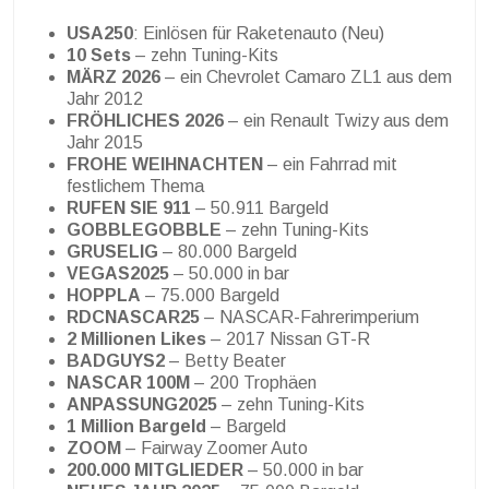
USA250
: Einlösen für Raketenauto (Neu)
10 Sets
– zehn Tuning-Kits
MÄRZ 2026
– ein Chevrolet Camaro ZL1 aus dem
Jahr 2012
FRÖHLICHES 2026
– ein Renault Twizy aus dem
Jahr 2015
FROHE WEIHNACHTEN
– ein Fahrrad mit
festlichem Thema
RUFEN SIE 911
– 50.911 Bargeld
GOBBLEGOBBLE
– zehn Tuning-Kits
GRUSELIG
– 80.000 Bargeld
VEGAS2025
– 50.000 in bar
HOPPLA
– 75.000 Bargeld
RDCNASCAR25
– NASCAR-Fahrerimperium
2 Millionen Likes
– 2017 Nissan GT-R
BADGUYS2
– Betty Beater
NASCAR 100M
– 200 Trophäen
ANPASSUNG2025
– zehn Tuning-Kits
1 Million Bargeld
– Bargeld
ZOOM
– Fairway Zoomer Auto
200.000 MITGLIEDER
– 50.000 in bar