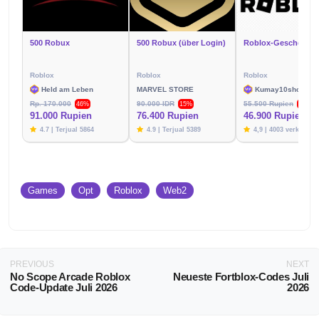
500 Robux
500 Robux (über Login)
Roblox
Roblox
Roblox
Held am Leben
MARVEL STORE
Kumay10shop
Rp. 170.000
90.000 IDR
55.500 Rupien
46%
15%
15%
91.000 Rupien
76.400 Rupien
46.900 Rupien
4.7 | Terjual 5864
4.9 | Terjual 5389
4,9 | 4003 verkauft
Games
Opt
Roblox
Web2
PREVIOUS
NEXT
No Scope Arcade Roblox
Neueste Fortblox-Codes Juli
Code-Update Juli 2026
2026