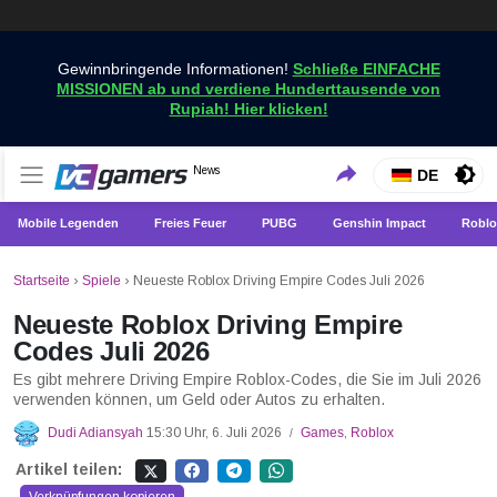
Gewinnbringende Informationen!
Schließe EINFACHE
MISSIONEN ab und verdiene Hunderttausende von
Rupiah! Hier klicken!
Holen Sie sich die neuesten Spielnachrichten nur bei
News
VCGamers-Neuigkeiten
DE
VCGamers
Mobile Legenden
Freies Feuer
PUBG
Genshin Impact
Roblo
Startseite
›
Spiele
›
Neueste Roblox Driving Empire Codes Juli 2026
Neueste Roblox Driving Empire
Codes Juli 2026
Es gibt mehrere Driving Empire Roblox-Codes, die Sie im Juli 2026
verwenden können, um Geld oder Autos zu erhalten.
Dudi Adiansyah
15:30 Uhr, 6. Juli 2026
Games
,
Roblox
/
Artikel teilen: