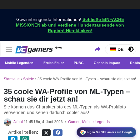
Gewinnbringende Informationen!
Schließe EINFACHE
MISSIONEN ab und verdiene Hunderttausende von
Rupiah! Hier klicken!
Holen Sie sich die neuesten Spielnachrichten nur bei
News
VCGamers-Neuigkeiten
DE
VCGamers
Mobile Legenden
Freies Feuer
PUBG
Genshin Impact
Roblo
Startseite
›
Spiele
›
35 coole WA-Profile von ML-Typen – schau sie dir jetzt an!
35 coole WA-Profile von ML-Typen –
schau sie dir jetzt an!
Sie können das Charakterfoto des ML-Typen als WA-Profilfoto
verwenden und sehen dadurch cooler aus!
Jabal
11:45 Uhr, 4. Juni 2026
Games
,
Mobile Legends
/
Artikel teilen:
Folgen Sie VCGamers auf Google