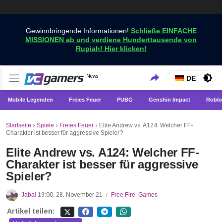
Gewinnbringende Informationen!
Schließe EINFACHE
MISSIONEN ab und verdiene Hunderttausende von
Rupiah! Hier klicken!
Holen Sie sich die neuesten Spielnachrichten nur bei
News
VCGamers-Neuigkeiten
DE
VCGamers
Mobile Legenden
Freies Feuer
PUBG
Genshin Impact
Roblo
Startseite
›
Spiele
›
Freies Feuer
›
Elite Andrew vs. A124: Welcher FF-
Charakter ist besser für aggressive Spieler?
Elite Andrew vs. A124: Welcher FF-
Charakter ist besser für aggressive
Spieler?
Jabal
19:00, 28. November 21
Free Fire
,
Games
/
Artikel teilen: