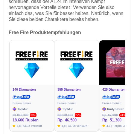
schließen, dass der A124 im intensiven Kampf
hervorragende Vorteile bietet. Verwenden Sie also
einfach das, was Sie für besser halten. Natürlich, wenn
Sie diese beiden Charaktere bereits haben.
Free Fire Produktempfehlungen
140 Diamanten
355 Diamanten
425 Diamanten
Freies Feuer
Freies Feuer
Freies Feuer
TopMur
TopMur
RudyStorez
30.000 IDR
IDR 60.000
Rp. 67.999
38%
22%
24%
18.600 Rupien
Rp. 46.500
Rp. 51.300
4,8 | 61115 verkauft
4,8 | 44705 verkauft
4.6 | Terjual 39783