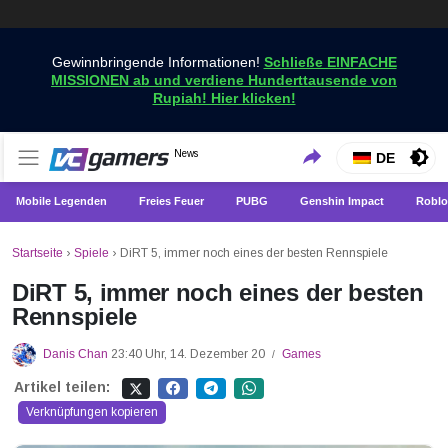
Gewinnbringende Informationen!
Schließe EINFACHE
MISSIONEN ab und verdiene Hunderttausende von
Rupiah! Hier klicken!
Holen Sie sich die neuesten Spielnachrichten nur bei
News
VCGamers-Neuigkeiten
DE
VCGamers
Mobile Legenden
Freies Feuer
PUBG
Genshin Impact
Roblo
Startseite
›
Spiele
›
DiRT 5, immer noch eines der besten Rennspiele
DiRT 5, immer noch eines der besten
Rennspiele
Danis Chan
23:40 Uhr, 14. Dezember 20
Games
/
Artikel teilen:
Verknüpfungen kopieren