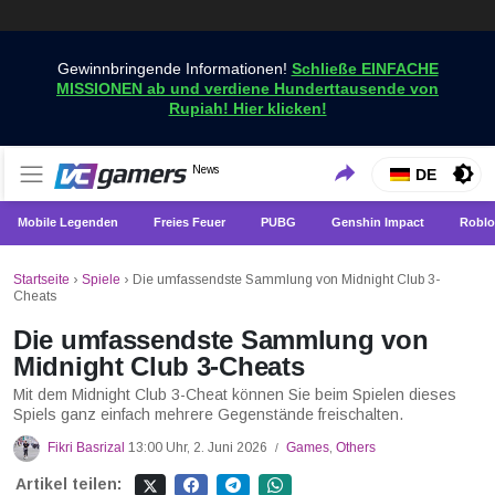
Gewinnbringende Informationen!
Schließe EINFACHE
MISSIONEN ab und verdiene Hunderttausende von
Rupiah! Hier klicken!
Holen Sie sich die neuesten Spielnachrichten nur bei
News
VCGamers-Neuigkeiten
DE
VCGamers
Mobile Legenden
Freies Feuer
PUBG
Genshin Impact
Roblo
Startseite
›
Spiele
›
Die umfassendste Sammlung von Midnight Club 3-
Cheats
Die umfassendste Sammlung von
Midnight Club 3-Cheats
Mit dem Midnight Club 3-Cheat können Sie beim Spielen dieses
Spiels ganz einfach mehrere Gegenstände freischalten.
Fikri Basrizal
13:00 Uhr, 2. Juni 2026
Games
,
Others
/
Artikel teilen: