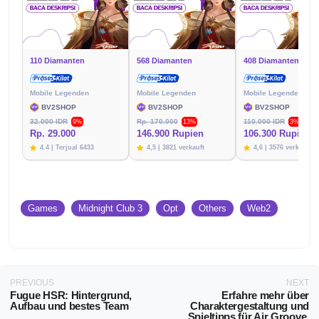
110 Diamanten
568 Diamanten
408 Diamanten
Mobile Legenden
Mobile Legenden
Mobile Legenden
BV2SHOP
BV2SHOP
BV2SHOP
32.000 IDR
Rp. 170.000
110.000 IDR
9%
13%
3%
Rp. 29.000
146.900 Rupien
106.300 Rupien
4.4 | Terjual 6433
4,5 | 3821 verkauft
4,6 | 3576 verkauft
Games
Midnight Club 3
Opt
Others
Web2
PREVIOUS
NEXT
Fugue HSR: Hintergrund,
Erfahre mehr über
Aufbau und bestes Team
Charaktergestaltung und
Spieltipps für Air Groove.