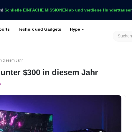
en!
Schließe EINFACHE MISSIONEN ab und verdiene Hunderttausend
ports
Technik und Gadgets
Hype
achrichten nur bei VCGamers
keiten
Genshin Impact
Roblox
Minecraft
Dota 2
Ragnarök
in diesem Jahr
unter $300 in diesem Jahr
s