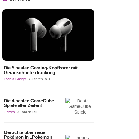
Die 5 besten Gaming-Kopfhörer mit
Geräuschunterdrückung
Tech & Gadget
4 Jahren lalu
Die 4 besten GameCube-
Spiele aller Zeiten!
Games
3 Jahren lalu
Gerüchte über neue
Pokémon in „Pokemon