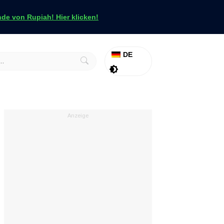
e von Rupiah! Hier klicken!
DE
Aktion
Tapfer
Anzeige