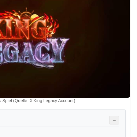
-Spiel (Quelle: X King Legacy Account)
−