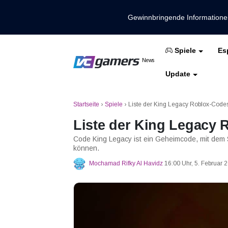
Gewinnbringende Information
Es
Spiele
Holen Sie sich die neuesten Spieln
News
VCGamers-Neuig
Update
Mobile Legenden
Freies Feuer
PUBG
Startseite
›
Spiele
›
Liste der King Legacy Roblox-Codes
Liste der King Legacy 
Code King Legacy ist ein Geheimcode, mit dem 
können.
Mochamad Rifky Al Havidz
16:00 Uhr, 5. Februar