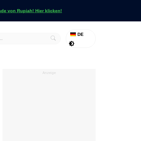
e von Rupiah! Hier klicken!
DE
Aktion
Tapfer
Anzeige