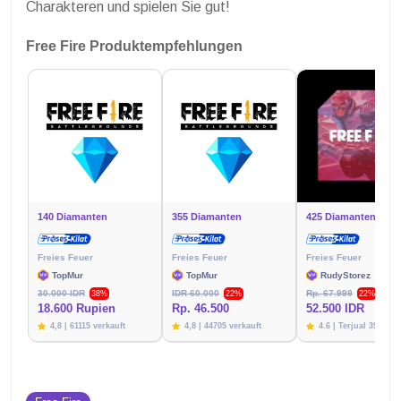
Charakteren und spielen Sie gut!
Free Fire Produktempfehlungen
140 Diamanten
355 Diamanten
425 Diamanten
Freies Feuer
Freies Feuer
Freies Feuer
TopMur
TopMur
RudyStorez
30.000 IDR
IDR 60.000
Rp. 67.999
38%
22%
22%
18.600 Rupien
Rp. 46.500
52.500 IDR
4,8 | 61115 verkauft
4,8 | 44705 verkauft
4.6 | Terjual 39787