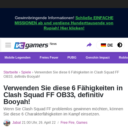
Gewinnbringende Informationen!
Schließe EINFACHE
MISSIONEN ab und verdiene Hunderttausende von
Rupiah! Hier klicken!
Holen Sie sich die neuesten Spielnachrichten nur bei
News
VCGamers-Neuigkeiten
DE
VCGamers
Mobile Legenden
Freies Feuer
PUBG
Genshin Impact
Roblo
Startseite
›
Spiele
›
Verwenden Sie diese 6 Fähigkeiten in Clash Squad FF
OB33, definitiv Booyah!
Verwenden Sie diese 6 Fähigkeiten in
Clash Squad FF OB33, definitiv
Booyah!
Wenn Sie Clash Squad FF problemlos gewinnen möchten, können
Sie diese 6 Charakterfähigkeiten im Kampf einsetzen.
Jabal
21:00 Uhr, 26. April 22
Free Fire
,
Games
/