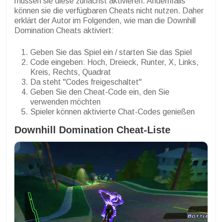
müssen sie diese zunächst aktivieren. Andernfalls
können sie die verfügbaren Cheats nicht nutzen. Daher
erklärt der Autor im Folgenden, wie man die Downhill
Domination Cheats aktiviert:
Geben Sie das Spiel ein / starten Sie das Spiel
Code eingeben: Hoch, Dreieck, Runter, X, Links,
Kreis, Rechts, Quadrat
Da steht "Codes freigeschaltet"
Geben Sie den Cheat-Code ein, den Sie
verwenden möchten
Spieler können aktivierte Chat-Codes genießen
Downhill Domination Cheat-Liste