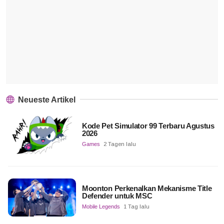
Neueste Artikel
Kode Pet Simulator 99 Terbaru Agustus
2026
Games
2 Tagen lalu
Moonton Perkenalkan Mekanisme Title
Defender untuk MSC
Mobile Legends
1 Tag lalu