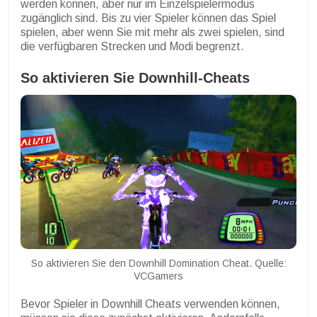
werden können, aber nur im Einzelspielermodus
zugänglich sind. Bis zu vier Spieler können das Spiel
spielen, aber wenn Sie mit mehr als zwei spielen, sind
die verfügbaren Strecken und Modi begrenzt.
So aktivieren Sie Downhill-Cheats
So aktivieren Sie den Downhill Domination Cheat. Quelle:
VCGamers
Bevor Spieler in Downhill Cheats verwenden können,