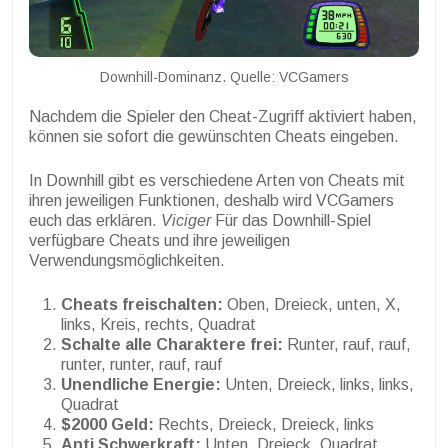
Downhill-Dominanz. Quelle: VCGamers
Nachdem die Spieler den Cheat-Zugriff aktiviert haben,
können sie sofort die gewünschten Cheats eingeben.
In Downhill gibt es verschiedene Arten von Cheats mit
ihren jeweiligen Funktionen, deshalb wird VCGamers
euch das erklären.
Viciger
Für das Downhill-Spiel
verfügbare Cheats und ihre jeweiligen
Verwendungsmöglichkeiten.
Cheats freischalten:
Oben, Dreieck, unten, X,
links, Kreis, rechts, Quadrat
Schalte alle Charaktere frei:
Runter, rauf, rauf,
runter, runter, rauf, rauf
Unendliche Energie:
Unten, Dreieck, links, links,
Quadrat
$2000 Geld:
Rechts, Dreieck, Dreieck, links
Anti Schwerkraft:
Unten, Dreieck, Quadrat,