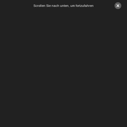
×
Scrollen Sie nach unten, um fortzufahren