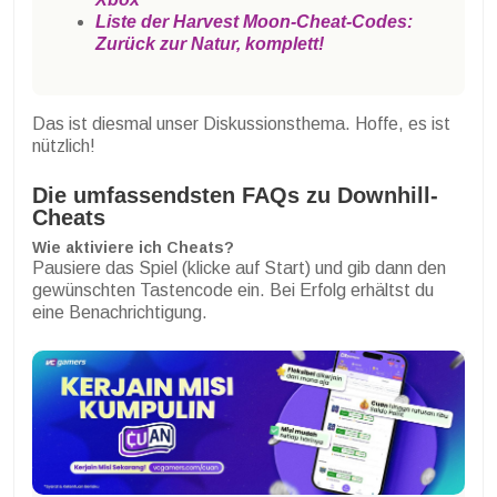
Liste der Harvest Moon-Cheat-Codes:
Zurück zur Natur, komplett!
Das ist diesmal unser Diskussionsthema. Hoffe, es ist
nützlich!
Die umfassendsten FAQs zu Downhill-
Cheats
Wie aktiviere ich Cheats?
Pausiere das Spiel (klicke auf Start) und gib dann den
gewünschten Tastencode ein. Bei Erfolg erhältst du
eine Benachrichtigung.