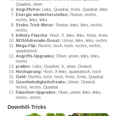
Quadrat, oben
Angriffsfrei:
Links, Quadrat, Kreis, Quadrat, links
Energie wiederherstellen:
Runter, rechts,
rechts, links, links
Stoke-Trick-Meter:
Runter, links, links, rechts,
rechts
Infinity-Flasche:
Hoch, X, links, links, Kreis, Kreis
NOS/Adrenalin-Boost:
Unten, links, links, rechts
Mega-Flip:
Rechts, hoch, hoch, rechts, rechts,
quadratisch
Angriffs-Upgrades:
Oben, unten, links, links,
rechts
prallen:
Links, Quadrat, X, oben, Dreieck
Hochsprung:
Hoch, X links, quadratisch, hoch
Geld:
Rechts, hoch, hoch, Kreis, Kreis, Quadrat
Geschwindigkeitsfreaks:
Unten, Dreieck,
rechts, rechts, Quadrat
Flaschen-Upgrades:
Oben, unten, links, links,
rechts, rechts
Downhill-Tricks