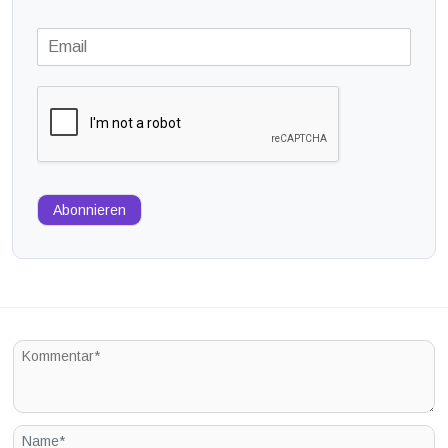
Abonnieren