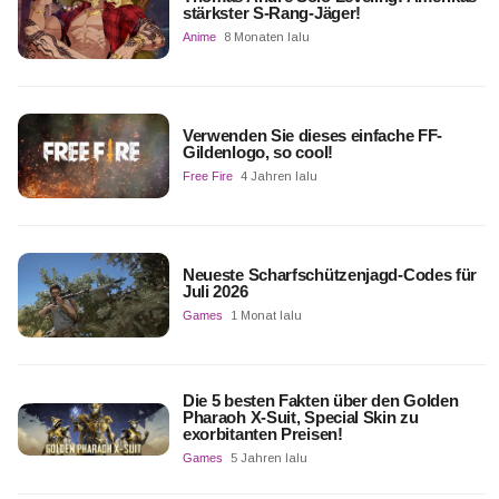
stärkster S-Rang-Jäger!
Anime
8 Monaten lalu
Verwenden Sie dieses einfache FF-
Gildenlogo, so cool!
Free Fire
4 Jahren lalu
Neueste Scharfschützenjagd-Codes für
Juli 2026
Games
1 Monat lalu
Die 5 besten Fakten über den Golden
Pharaoh X-Suit, Special Skin zu
exorbitanten Preisen!
Games
5 Jahren lalu