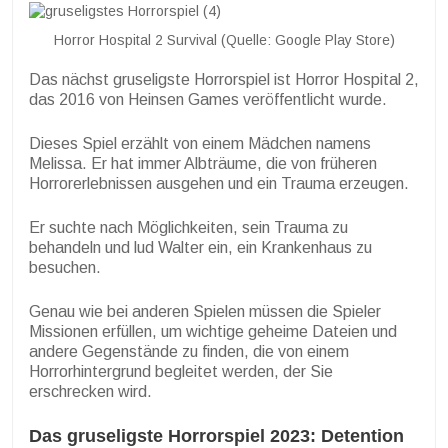
Horror Hospital 2 Survival (Quelle: Google Play Store)
Das nächst gruseligste Horrorspiel ist Horror Hospital 2,
das 2016 von Heinsen Games veröffentlicht wurde.
Dieses Spiel erzählt von einem Mädchen namens
Melissa. Er hat immer Albträume, die von früheren
Horrorerlebnissen ausgehen und ein Trauma erzeugen.
Er suchte nach Möglichkeiten, sein Trauma zu
behandeln und lud Walter ein, ein Krankenhaus zu
besuchen.
Genau wie bei anderen Spielen müssen die Spieler
Missionen erfüllen, um wichtige geheime Dateien und
andere Gegenstände zu finden, die von einem
Horrorhintergrund begleitet werden, der Sie
erschrecken wird.
Das gruseligste Horrorspiel 2023: Detention