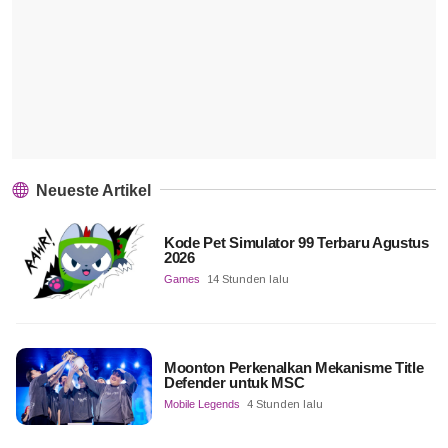
Neueste Artikel
Kode Pet Simulator 99 Terbaru Agustus
2026
Games
14 Stunden lalu
Moonton Perkenalkan Mekanisme Title
Defender untuk MSC
Mobile Legends
4 Stunden lalu