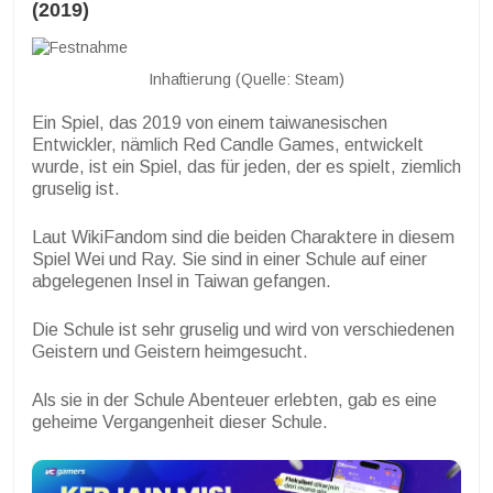
(2019)
Inhaftierung (Quelle: Steam)
Ein Spiel, das 2019 von einem taiwanesischen
Entwickler, nämlich Red Candle Games, entwickelt
wurde, ist ein Spiel, das für jeden, der es spielt, ziemlich
gruselig ist.
Laut WikiFandom sind die beiden Charaktere in diesem
Spiel Wei und Ray. Sie sind in einer Schule auf einer
abgelegenen Insel in Taiwan gefangen.
Die Schule ist sehr gruselig und wird von verschiedenen
Geistern und Geistern heimgesucht.
Als sie in der Schule Abenteuer erlebten, gab es eine
geheime Vergangenheit dieser Schule.