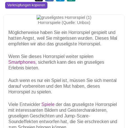
Verknüpfungen kopieren
Horrorspiele (Quelle: Unbox)
Möglicherweise haben Sie ein Horrorspiel gespielt und
hatten Angst, weil Sie mitgerissen wurden. Dieses Mal
empfehlen wir also das gruseligste Horrorspiel.
Wenn Sie dieses Horrorspiel weiter spielen
Smartphones
, sicherlich kann dies ein gruseliges
Erlebnis bieten.
Auch wenn es nur ein Spiel ist, müssen Sie sich mental
darauf vorbereiten und den Mut haben, dieses
Horrorspiel zu spielen.
Viele Entwickler
Spiele
der das gruseligste Horrorspiel
mit interessanten Bildern und Geistercharakteren,
gruseligen Geschichten und Jump-Scare-
Soundeffekten entworfen hat, die Sie erschrecken und
zum Schreien bringen können.