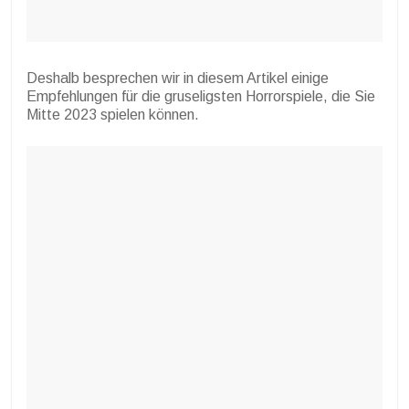
Deshalb besprechen wir in diesem Artikel einige
Empfehlungen für die gruseligsten Horrorspiele, die Sie
Mitte 2023 spielen können.