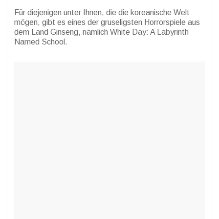
Für diejenigen unter Ihnen, die die koreanische Welt
mögen, gibt es eines der gruseligsten Horrorspiele aus
dem Land Ginseng, nämlich White Day: A Labyrinth
Named School.