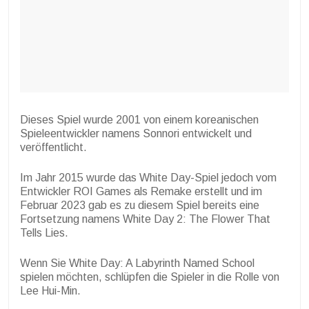
Dieses Spiel wurde 2001 von einem koreanischen
Spieleentwickler namens Sonnori entwickelt und
veröffentlicht.
Im Jahr 2015 wurde das White Day-Spiel jedoch vom
Entwickler ROI Games als Remake erstellt und im
Februar 2023 gab es zu diesem Spiel bereits eine
Fortsetzung namens White Day 2: The Flower That
Tells Lies.
Wenn Sie White Day: A Labyrinth Named School
spielen möchten, schlüpfen die Spieler in die Rolle von
Lee Hui-Min.