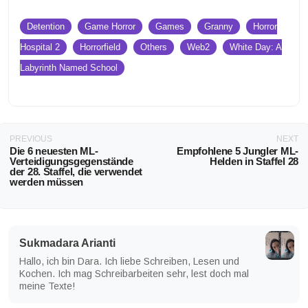
Detention
Game Horror
Games
Granny
Horror
Hospital 2
Horrorfield
Others
Web2
White Day: A
Labyrinth Named School
PREVIOUS
NEXT
Die 6 neuesten ML-
Empfohlene 5 Jungler ML-
Verteidigungsgegenstände
Helden in Staffel 28
der 28. Staffel, die verwendet
werden müssen
Sukmadara Arianti
Hallo, ich bin Dara. Ich liebe Schreiben, Lesen und
Kochen. Ich mag Schreibarbeiten sehr, lest doch mal
meine Texte!