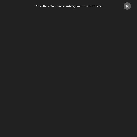
×
Scrollen Sie nach unten, um fortzufahren