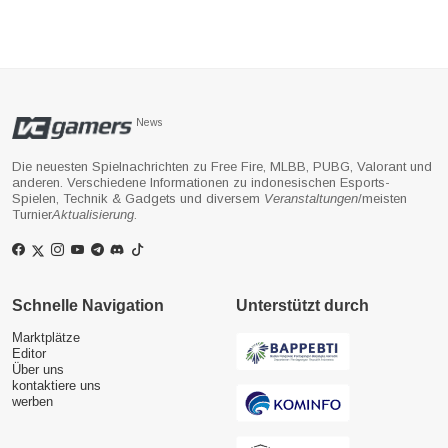
News
Die neuesten Spielnachrichten zu Free Fire, MLBB, PUBG, Valorant und
anderen. Verschiedene Informationen zu indonesischen Esports-
Spielen, Technik & Gadgets und diversem
Veranstaltungen
/meisten
Turnier
Aktualisierung
.
Schnelle Navigation
Unterstützt durch
Marktplätze
Editor
Über uns
kontaktiere uns
werben