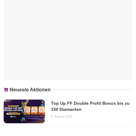
Neueste Aktionen
Top Up FF Double Profit Bonus bis zu
150 Diamanten
4. August 2026