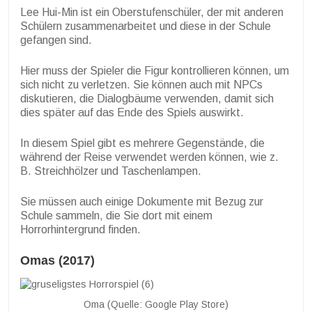
Lee Hui-Min ist ein Oberstufenschüler, der mit anderen
Schülern zusammenarbeitet und diese in der Schule
gefangen sind.
Hier muss der Spieler die Figur kontrollieren können, um
sich nicht zu verletzen. Sie können auch mit NPCs
diskutieren, die Dialogbäume verwenden, damit sich
dies später auf das Ende des Spiels auswirkt.
In diesem Spiel gibt es mehrere Gegenstände, die
während der Reise verwendet werden können, wie z.
B. Streichhölzer und Taschenlampen.
Sie müssen auch einige Dokumente mit Bezug zur
Schule sammeln, die Sie dort mit einem
Horrorhintergrund finden.
Omas (2017)
Oma (Quelle: Google Play Store)