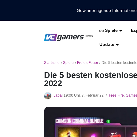
Gewinnbringende Information
Es
Spiele
Holen Sie sich die neuesten Spieln
News
VCGamers-Neuig
Update
Mobile Legenden
Freies Feuer
PUBG
Startseite
›
Spiele
›
Freies Feuer
›
Die 5 besten kosten
Die 5 besten kostenlo
2022
Jabal
19:00 Uhr, 7. Februar 22
Free Fire
,
Game
/