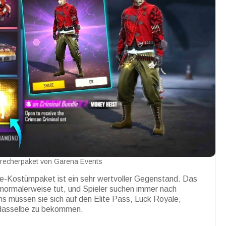
recherpaket von Garena Events
re-Kostümpaket ist ein sehr wertvoller Gegenstand. Das
normalerweise tut, und Spieler suchen immer nach
s müssen sie sich auf den Elite Pass, Luck Royale,
 dasselbe zu bekommen.