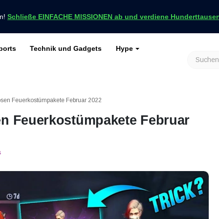
en!
Schließe EINFACHE MISSIONEN ab und verdiene Hunderttausend
ports
Technik und Gadgets
Hype
achrichten nur bei VCGamers
keiten
Genshin Impact
Roblox
Minecraft
Dota 2
Ragnarök
losen Feuerkostümpakete Februar 2022
sen Feuerkostümpakete Februar
s