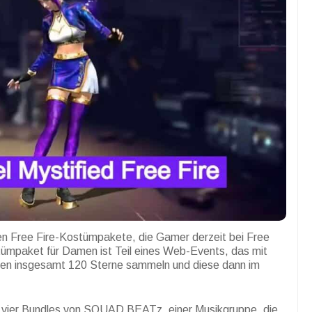
ten Free Fire-Kostümpakete, die Gamer derzeit bei Free
tümpaket für Damen ist Teil eines Web-Events, das mit
sen insgesamt 120 Sterne sammeln und diese dann im
on vier Bundles von SQUAD BEATz, einer Musikgruppe, die