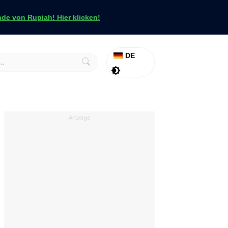
e von Rupiah! Hier klicken!
DE
Aktion
Tapfer
Anzeige