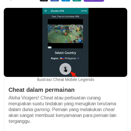
Ilustrasi Cheat Mobile Legends
Cheat dalam permainan
Aloha Vicigers!
Cheat
atau perbuatan curang
merupakan suatu tindakan yang merugikan terutama
dalam dunia
gaming.
Pemain yang melakukan
cheat
akan sangat membuat kenyamanan para pemain lain
terganggu.