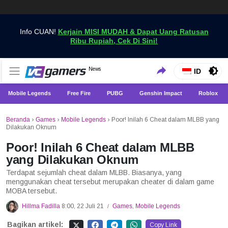
Info CUAN!
Kerjain MISI MUDAH & Dapat Uang Ratusan
Ribu Rupiah, Cek Di Sini!
Dapatkan Berita Games Terbaru Hanya di VCGamers
News
VCGamers News
ID
Mobile Legends
Free Fire
PUBG
Genshin Impact
Roblox
Beranda
›
Games
›
Mobile Legends
›
Poor! Inilah 6 Cheat dalam MLBB yang
Dilakukan Oknum
Poor! Inilah 6 Cheat dalam MLBB
yang Dilakukan Oknum
Terdapat sejumlah cheat dalam MLBB. Biasanya, yang
menggunakan cheat tersebut merupakan cheater di dalam game
MOBA tersebut.
Hillma Fadilla
8:00, 22 Juli 21
Games
,
Mobile Legends
/
Bagikan artikel:
Copy Link