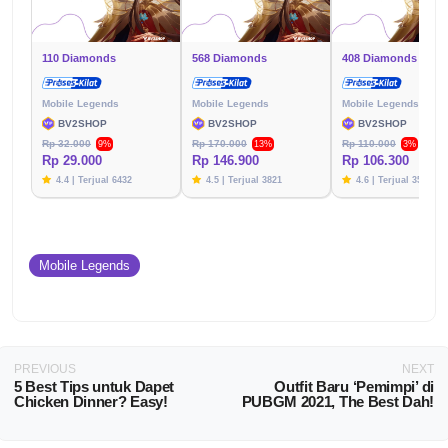
110 Diamonds
568 Diamonds
408 Diamonds
Mobile Legends
Mobile Legends
Mobile Legends
BV2SHOP
BV2SHOP
BV2SHOP
Rp 32.000
Rp 170.000
Rp 110.000
9%
13%
3%
Rp 29.000
Rp 146.900
Rp 106.300
4.4 | Terjual 6432
4.5 | Terjual 3821
4.6 | Terjual 3576
Mobile Legends
PREVIOUS
NEXT
5 Best Tips untuk Dapet
Outfit Baru ‘Pemimpi’ di
Chicken Dinner? Easy!
PUBGM 2021, The Best Dah!