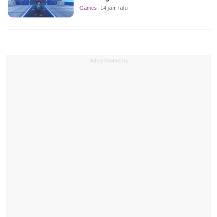
Games
14 jam lalu
Advertisements