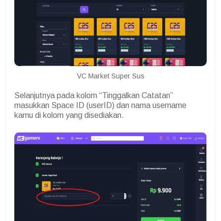
VC Market Super Sus
Selanjutnya pada kolom “Tinggalkan Catatan”
masukkan Space ID (userID) dan nama username
kamu di kolom yang disediakan.