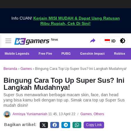
Info CUAN!
Kerjain MISI MUDAH & Dapat Uang Ratusan
Ribu Rupiah, Cek Di Sini!
Dapatkan Berita Games Terbaru Hanya di VCGamers
News
VCGamers News
ID
Mobile Legends
Free Fire
PUBG
Genshin Impact
Roblox
Beranda
›
Games
›
Bingung Cara Top Up Super Sus? Ini Langkah Mudahnya!
Bingung Cara Top Up Super Sus? Ini
Langkah Mudahnya!
Super Sus menawarkan berbagai macam skin, face, dan head
yang bisa kamu beli dengan top up. Simak cara top up Super Sus
mudah disini!
Annisya Yuniamaniah
11:45, 13 April 22
Games
,
Others
/
Bagikan artikel:
Copy Link