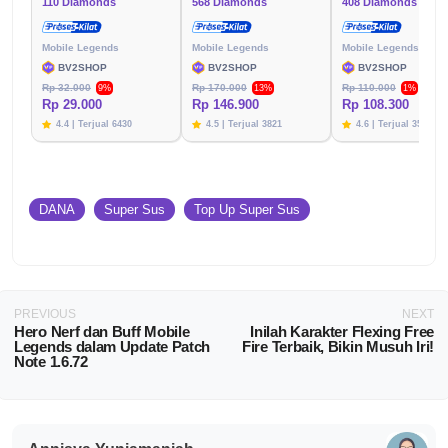
110 Diamonds
568 Diamonds
408 Diamonds
Mobile Legends
Mobile Legends
Mobile Legends
BV2SHOP
BV2SHOP
BV2SHOP
Rp 32.000
Rp 170.000
Rp 110.000
9%
13%
1%
Rp 29.000
Rp 146.900
Rp 108.300
4.4 | Terjual 6430
4.5 | Terjual 3821
4.6 | Terjual 3576
DANA
Super Sus
Top Up Super Sus
PREVIOUS
NEXT
Hero Nerf dan Buff Mobile
Inilah Karakter Flexing Free
Legends dalam Update Patch
Fire Terbaik, Bikin Musuh Iri!
Note 1.6.72