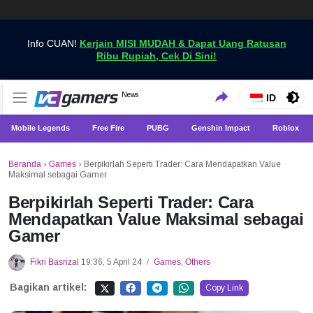
Info CUAN!
Kerjain MISI MUDAH & Dapat Uang Ratusan
Ribu Rupiah, Cek Di Sini!
Dapatkan Berita Games Terbaru Hanya di VCGamers
News
VCGamers News
ID
Mobile Legends
Free Fire
PUBG
Genshin Impact
Roblox
Beranda
›
Games
›
Berpikirlah Seperti Trader: Cara Mendapatkan Value
Maksimal sebagai Gamer
Berpikirlah Seperti Trader: Cara
Mendapatkan Value Maksimal sebagai
Gamer
Fikri Basrizal
19:36, 5 April 24
Games
,
Others
/
Bagikan artikel:
Copy Link