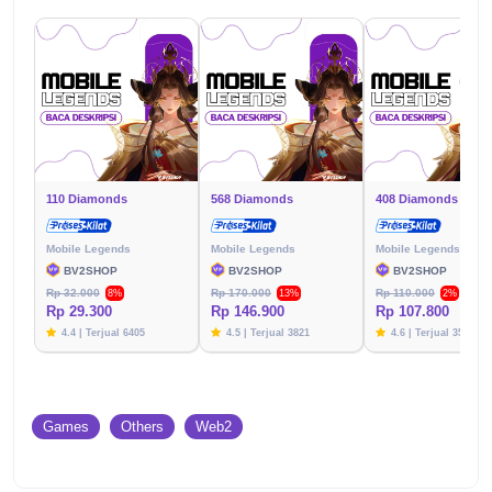
110 Diamonds
568 Diamonds
408 Diamonds
Mobile Legends
Mobile Legends
Mobile Legends
BV2SHOP
BV2SHOP
BV2SHOP
Rp 32.000
Rp 170.000
Rp 110.000
8%
13%
2%
Rp 29.300
Rp 146.900
Rp 107.800
4.4 | Terjual 6405
4.5 | Terjual 3821
4.6 | Terjual 3576
Games
Others
Web2