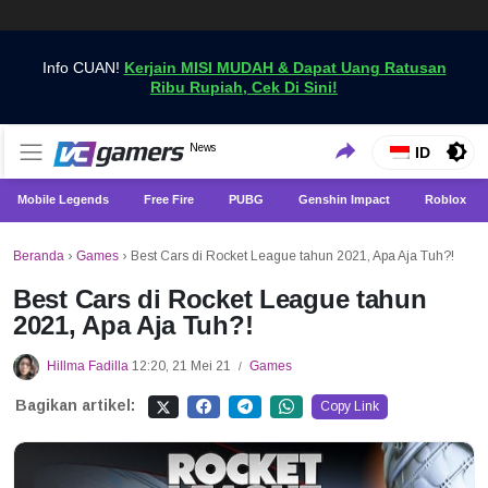
Info CUAN!
Kerjain MISI MUDAH & Dapat Uang Ratusan
Ribu Rupiah, Cek Di Sini!
Dapatkan Berita Games Terbaru Hanya di VCGamers
News
VCGamers News
ID
Mobile Legends
Free Fire
PUBG
Genshin Impact
Roblox
Beranda
›
Games
›
Best Cars di Rocket League tahun 2021, Apa Aja Tuh?!
Best Cars di Rocket League tahun
2021, Apa Aja Tuh?!
Hillma Fadilla
12:20, 21 Mei 21
Games
/
Bagikan artikel:
Copy Link