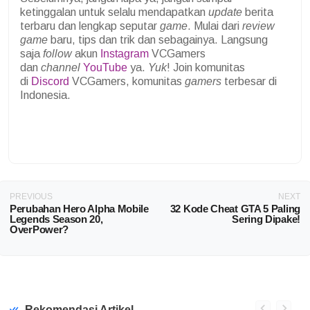
ketinggalan untuk selalu mendapatkan
update
berita
terbaru dan lengkap seputar
game
. Mulai dari
review
game
baru, tips dan trik dan sebagainya. Langsung
saja
follow
akun
Instagram
VCGamers
dan
channel
YouTube
ya.
Yuk
! Join komunitas
di
Discord
VCGamers, komunitas
gamers
terbesar di
Indonesia.
PREVIOUS
NEXT
Perubahan Hero Alpha Mobile
32 Kode Cheat GTA 5 Paling
Legends Season 20,
Sering Dipake!
OverPower?
Rekomendasi Artikel