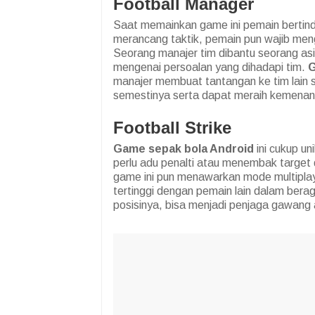
Football Manager
Saat memainkan game ini pemain bertind
merancang taktik, pemain pun wajib men
Seorang manajer tim dibantu seorang as
mengenai persoalan yang dihadapi tim.
G
manajer membuat tantangan ke tim lain 
semestinya serta dapat meraih kemenan
Football Strike
Game sepak bola Android
ini cukup u
perlu adu penalti atau menembak target 
game ini pun menawarkan mode multiplay
tertinggi dengan pemain lain dalam ber
posisinya, bisa menjadi penjaga gawang 