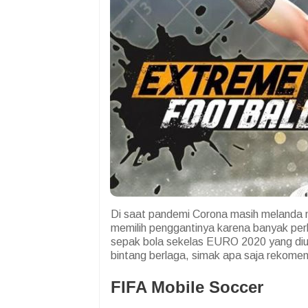
Di saat pandemi Corona masih melanda ne
memilih penggantinya karena banyak perh
sepak bola sekelas EURO 2020 yang diu
bintang berlaga, simak apa saja rekome
FIFA Mobile Soccer