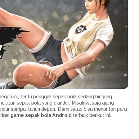
geri ini, tentu penggila sepak bola sedang bingung
elatan sepak bola yang diundur. Misalnya saja ajang
ndur sampai tahun depan. Demi tetap bisa menonton para
ndasi
game sepak bola Android
terbaik berikut ini.