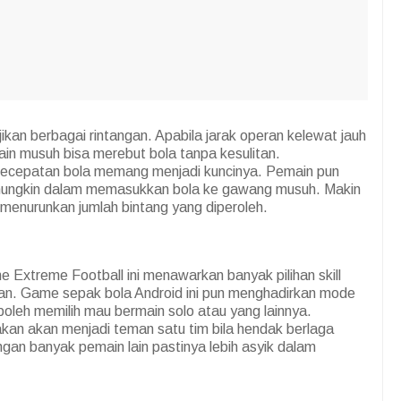
jikan berbagai rintangan. Apabila jarak operan kelewat jauh
ain musuh bisa merebut bola tanpa kesulitan.
kecepatan bola memang menjadi kuncinya. Pemain pun
mungkin dalam memasukkan bola ke gawang musuh. Makin
menurunkan jumlah bintang yang diperoleh.
me Extreme Football ini menawarkan banyak pilihan skill
nan. Game sepak bola Android ini pun menghadirkan mode
oleh memilih mau bermain solo atau yang lainnya.
unakan akan menjadi teman satu tim bila hendak berlaga
gan banyak pemain lain pastinya lebih asyik dalam