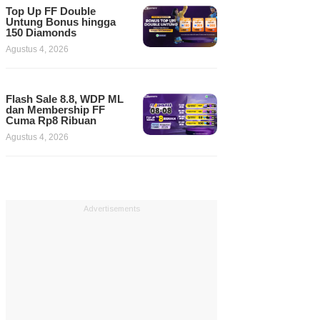
Top Up FF Double
Untung Bonus hingga
150 Diamonds
Agustus 4, 2026
Flash Sale 8.8, WDP ML
dan Membership FF
Cuma Rp8 Ribuan
Agustus 4, 2026
Advertisements