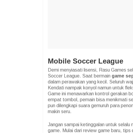
Mobile Soccer League
Demi menyiasati lisensi, Rasu Games seba
Soccer League. Saat bermain
game sep
dalam perawakan yang kecil. Seluruh waj
Kendati nampak konyol namun untuk fleks
Game ini menawarkan kontrol gerakan 
empat tombol, pemain bisa menikmati se
pun dilengkapi suara gemuruh para penon
makin seru.
Jangan sampai ketinggalan untuk selalu
game. Mulai dari review game baru, tips