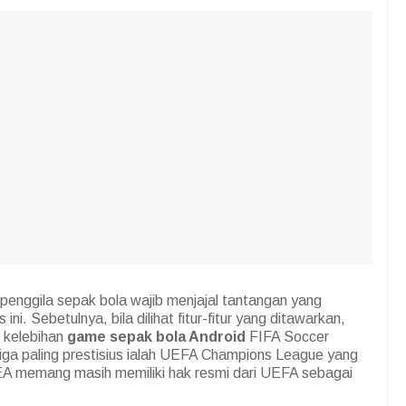
penggila sepak bola wajib menjajal tantangan yang
ini. Sebetulnya, bila dilihat fitur-fitur yang ditawarkan,
 kelebihan
game sepak bola Android
FIFA Soccer
 liga paling prestisius ialah UEFA Champions League yang
 EA memang masih memiliki hak resmi dari UEFA sebagai