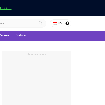
i Sini!
ID
Promo
Valorant
Advertisements