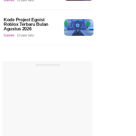
Games
13 jam lalu
Kode Project Egoist
Roblox Terbaru Bulan
Agustus 2026
Games
13 jam lalu
Advertisements