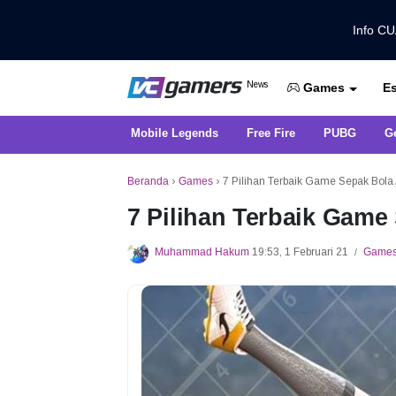
Info C
Dapatkan Berita Games Terbaru Ha
News
Es
VCGamers News
Games
Mobile Legends
Free Fire
PUBG
G
Beranda
›
Games
›
7 Pilihan Terbaik Game Sepak Bola
7 Pilihan Terbaik Game
Muhammad Hakum
19:53, 1 Februari 21
Game
/