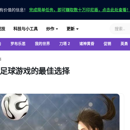
有价值的信息！
完成简单任务，即可赚取数十万印尼盾，点击此处查看
竞技
科技与小工具
炒作
更新
击
罗布乐思
我的世界
刀塔 2
诸神黄昏
促销
英勇
择
id 足球游戏的最佳选择