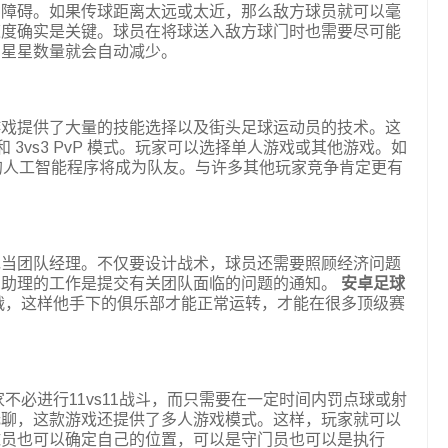
种障碍。如果传球距离太远或太近，那么敌方球员就可以毫
速度确实是关键。球员在将球送入敌方球门时也需要尽可能
的星星数量就会自动减少。
游戏提供了大量的技能选择以及街头足球运动员的技术。这
vs2 和 3vs3 PvP 模式。玩家可以选择单人游戏或其他游戏。如
用的人工智能程序将成为队友。与许多其他玩家竞争肯定更有
充当团队经理。不仅要设计战术，球员还需要照顾经济问题
，助理的工作是提交有关团队面临的问题的通知。
安卓足球
战，这样他手下的俱乐部才能正常运转，才能在很多顶级赛
不必进行11vs11战斗，而只需要在一定时间内罚点球或射
无聊，这款游戏还提供了多人游戏模式。这样，玩家就可以
球员也可以确定自己的位置，可以是守门员也可以是执行