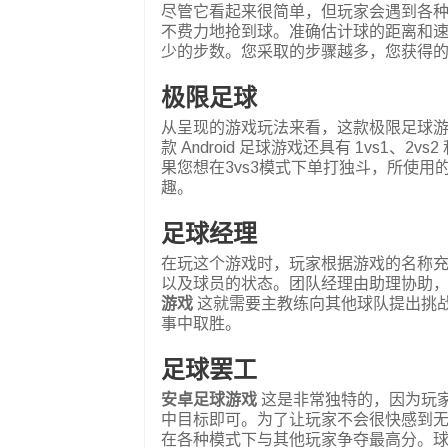
尽管它看起来很简单，但玩家会遇到各
不费力地抢到球。准确估计球的距离和
少的步数。您采取的步骤越多，您获得
极限足球
从呈现的游戏玩法来看，这款极限足球
款 Android 足球游戏还具有 1vs1、2
果您想在3vs3模式下单打独斗，所使
趣。
足球经理
在玩这个游戏时，玩家根据游戏的名称
以及球员的状态。团队经理由助理协助
游戏
这就需要主教练向其他球队提出挑
事中取胜。
足球罢工
安卓足球游戏
这是非常独特的，因为玩家
中目标即可。为了让玩家不会很快感到
在各种模式下与其他玩家争夺最高分。