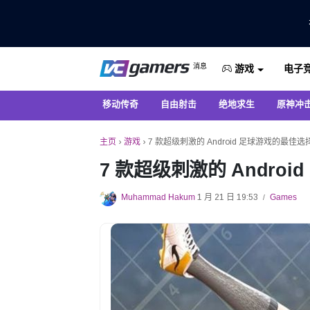
仅在 VCGamers 获取最新的游戏新闻
消息
电子
VC游戏新闻
游戏
移动传奇
自由射击
绝地求生
原神冲
主页
›
游戏
›
7 款超级刺激的 Android 足球游戏的最佳选
7 款超级刺激的 Andro
Muhammad Hakum
1 月 21 日 19:53
Games
/