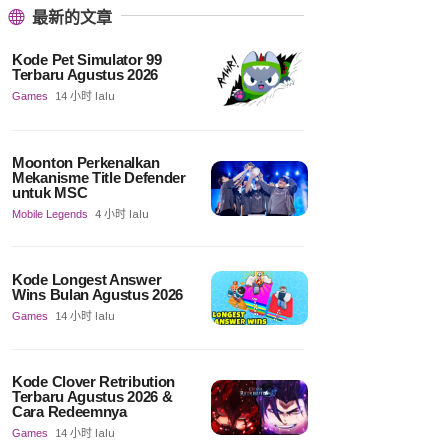
最新的文章
Kode Pet Simulator 99
Terbaru Agustus 2026
Games
14 小时 lalu
Moonton Perkenalkan
Mekanisme Title Defender
untuk MSC
Mobile Legends
4 小时 lalu
Kode Longest Answer
Wins Bulan Agustus 2026
Games
14 小时 lalu
Kode Clover Retribution
Terbaru Agustus 2026 &
Cara Redeemnya
Games
14 小时 lalu