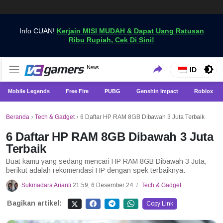
Info CUAN!
Kerjain MISI MUDAH & Dapat Uang Ratusan
Ribu Rupiah, Cek Di Sini!
Dapatkan Berita Games Terbaru Hanya di VCGamers
News
VCGamers News
ID
Mobile Legends
Free Fire
PUBG
Genshin Impact
Roblox
Beranda
›
Tech & Gadget
›
6 Daftar HP RAM 8GB Dibawah 3 Juta Terbaik
6 Daftar HP RAM 8GB Dibawah 3 Juta
Terbaik
Buat kamu yang sedang mencari HP RAM 8GB Dibawah 3 Juta,
berikut adalah rekomendasi HP dengan spek terbaiknya.
Sukmadara Arianti
21:59, 6 Desember 24
Tech & Gadget
/
Bagikan artikel:
Copy Link