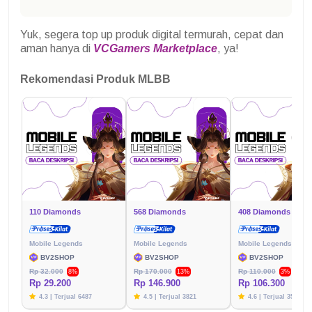
Yuk, segera top up produk digital termurah, cepat dan
aman hanya di
VCGamers Marketplace
, ya!
Rekomendasi Produk MLBB
110 Diamonds
568 Diamonds
408 Diamonds
Mobile Legends
Mobile Legends
Mobile Legends
BV2SHOP
BV2SHOP
BV2SHOP
Rp 32.000
Rp 170.000
Rp 110.000
8%
13%
3%
Rp 29.200
Rp 146.900
Rp 106.300
4.3 | Terjual 6487
4.5 | Terjual 3821
4.6 | Terjual 3576