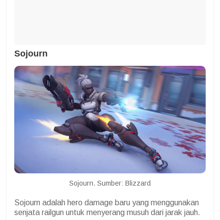
Sojourn
Sojourn. Sumber: Blizzard
Sojourn adalah hero damage baru yang menggunakan
senjata railgun untuk menyerang musuh dari jarak jauh.