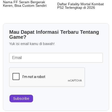
Nama FF Seram Bergerak
Daftar Fatality Mortal Kombat
Keren, Bisa Custom Sendiri
PS2 Terlengkap di 2026
Mau Dapat Informasi Terbaru Tentang
Game?
Yuk isi email kamu di bawah!
Subscribe