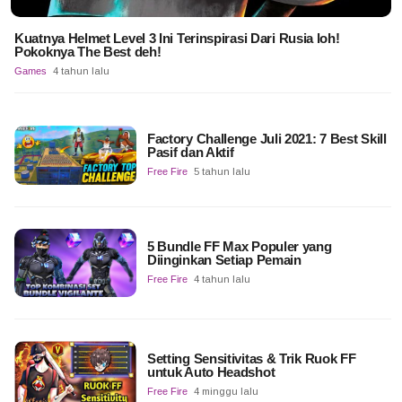
Kuatnya Helmet Level 3 Ini Terinspirasi Dari Rusia loh!
Pokoknya The Best deh!
Games
4 tahun lalu
Factory Challenge Juli 2021: 7 Best Skill
Pasif dan Aktif
Free Fire
5 tahun lalu
5 Bundle FF Max Populer yang
Diinginkan Setiap Pemain
Free Fire
4 tahun lalu
Setting Sensitivitas & Trik Ruok FF
untuk Auto Headshot
Free Fire
4 minggu lalu