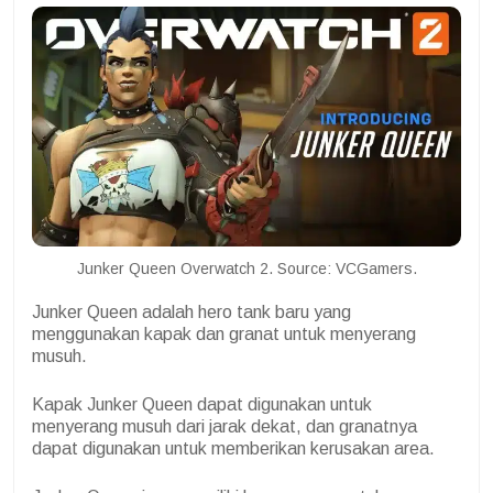
Junker Queen Overwatch 2. Source: VCGamers.
Junker Queen adalah hero tank baru yang
menggunakan kapak dan granat untuk menyerang
musuh.
Kapak Junker Queen dapat digunakan untuk
menyerang musuh dari jarak dekat, dan granatnya
dapat digunakan untuk memberikan kerusakan area.