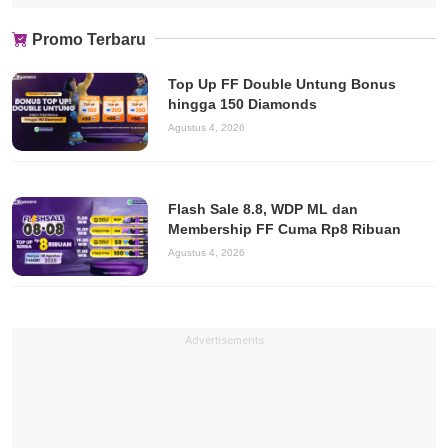
Promo Terbaru
Top Up FF Double Untung Bonus
hingga 150 Diamonds
Agustus 4, 2026
Flash Sale 8.8, WDP ML dan
Membership FF Cuma Rp8 Ribuan
Agustus 4, 2026
Advertisements