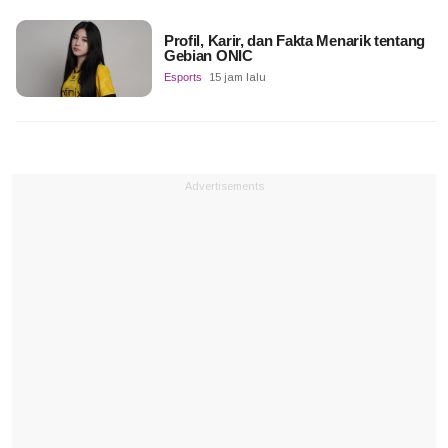
Profil, Karir, dan Fakta Menarik tentang
Gebian ONIC
Esports
15 jam lalu
Advertisements