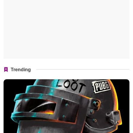
Trending