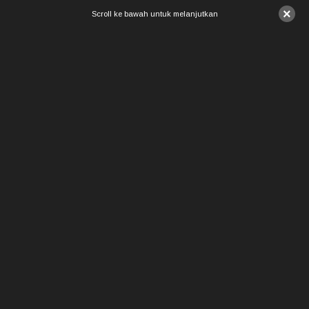
×
Scroll ke bawah untuk melanjutkan