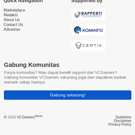
Quick Navigation
Supported by
Marketplace
Redaksi
About Us
Contact Us
Advertise
Gabung Komunitas
Punya komunitas? Mau dapat benefit support dari VCGamers?
Gabung komunitas VCGamers sekarang juga dan dapatkan hadiah
menarik setiap harinya.
Gabung sekarang!
News
© 2026
VCGamers
Guideline
Disclaimer
Privacy Policy