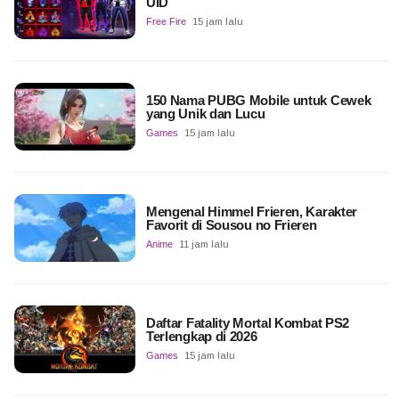
UID
Free Fire
15 jam lalu
150 Nama PUBG Mobile untuk Cewek
yang Unik dan Lucu
Games
15 jam lalu
Mengenal Himmel Frieren, Karakter
Favorit di Sousou no Frieren
Anime
11 jam lalu
Daftar Fatality Mortal Kombat PS2
Terlengkap di 2026
Games
15 jam lalu