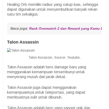
Healing Orb memiliki radius yang cukup luas, sehingga
dapat digunakan untuk menyembuhkan banyak rekan
satu tim sekaligus.
Baca juga: 
Rank Overwatch 2 dan Reward yang Kamu Dapa
Talon Assassin
Talon Assassin. Source: Youtube.
Talon Assassin adalah hero damage baru yang
menggunakan kemampuan tersembunyi untuk
menyerang musuh dari jarak dekat.
Talon Assassin juga dapat menggunakan
kemampuannya untuk teleportasi, yang dapat
membuatnya sulit untuk dibunuh.
Talon Assassin adalah hero yang sangat unik dan