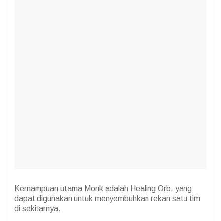
Kemampuan utama Monk adalah Healing Orb, yang
dapat digunakan untuk menyembuhkan rekan satu tim
di sekitarnya.