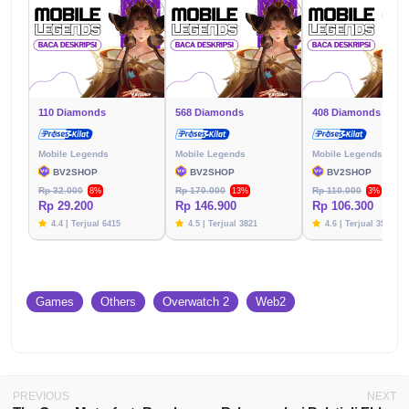
110 Diamonds
568 Diamonds
408 Diamonds
Mobile Legends
Mobile Legends
Mobile Legends
BV2SHOP
BV2SHOP
BV2SHOP
Rp 32.000
Rp 170.000
Rp 110.000
8%
13%
3%
Rp 29.200
Rp 146.900
Rp 106.300
4.4 | Terjual 6415
4.5 | Terjual 3821
4.6 | Terjual 3576
Games
Others
Overwatch 2
Web2
PREVIOUS
NEXT