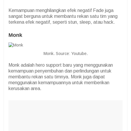
Kemampuan menghilangkan efek negatif Fade juga
sangat berguna untuk membantu rekan satu tim yang
terkena efek negatif, seperti stun, sleep, atau hack.
Monk
Monk. Source: Youtube.
Monk adalah hero support baru yang menggunakan
kemampuan penyembuhan dan perlindungan untuk
membantu rekan satu timnya. Monk juga dapat
menggunakan kemampuannya untuk memberikan
kerusakan area.