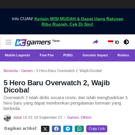
Info CUAN!
Kerjain MISI MUDAH & Dapat Uang Ratusan
Ribu Rupiah, Cek Di Sini!
Dapatkan Berita Games Terbaru Hanya di VCGamers
News
VCGamers News
ID
Mobile Legends
Free Fire
PUBG
Genshin Impact
Roblox
Beranda
›
Games
›
5 Hero Baru Overwatch 2, Wajib Dicoba!
5 Hero Baru Overwatch 2, Wajib
Dicoba!
Overwatch 2 telah dirilis secara resmi, dan telah menghadirkan 5
hero baru yang dapat memberikan pengalaman bermain yang
berbeda.
Jabal
16:33, 18 September 23
Games
,
Others
/
Bagikan artikel:
Copy Link