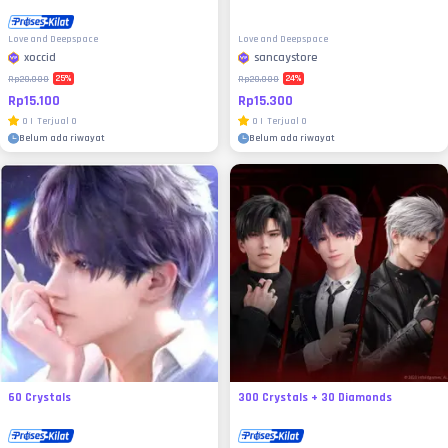
Love and Deepspace
Love and Deepspace
xoccid
sancaystore
25
%
24
%
Rp20.000
Rp20.000
Rp15.100
Rp15.300
0
|
Terjual
0
0
|
Terjual
0
Belum ada riwayat
Belum ada riwayat
60 Crystals
300 Crystals + 30 Diamonds