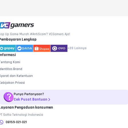
Top Up Game Murah #AntiScam? VCGamers Aja!
Pembayaran Lengkap
+20
Lainnya
Informasi
Tentang Kami
Identitas Brand
Syarat dan Ketentuan
Kebijakan Privasi
Punya Pertanyaan?
Cek Pusat Bantuan
Layanan Pengaduan konsumen
PT Sotta Teknologi Indonesia
08159-021-021