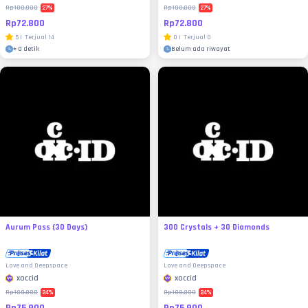
27
%
27
%
Rp100.000
Rp100.000
Rp72.800
Rp72.800
5
|
Terjual
14
0
|
Terjual
0
±
0 detik
Belum ada riwayat
Aurum Pass (30 Days)
300 Crystals + 30 Diamonds
Love and Deepspace
Love and Deepspace
xoccid
xoccid
24
%
24
%
Rp100.000
Rp100.000
Rp75.900
Rp75.900