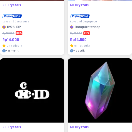
60 Crystals
60 Crystals
Love and Deepspace
Love and Deepspace
BV2SHOP
Donquixoteshop
30
%
28
%
Rp20.000
Rp20.000
Rp14.000
Rp14.500
0
|
Terjual
1
5
|
Terjual
3
±
11 menit
±
0 detik
60 Crystals
60 Crystals