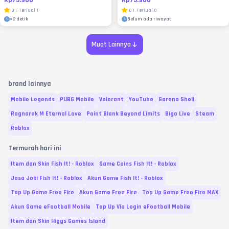
0
|
Terjual
1
0
|
Terjual
0
±
2 detik
Belum ada riwayat
Muat Lainnya
brand lainnya
Mobile Legends
PUBG Mobile
Valorant
YouTube
Garena Shell
Ragnarok M Eternal Love
Point Blank Beyond Limits
Bigo Live
Steam
Roblox
Termurah hari ini
Item dan Skin Fish It! - Roblox
Game Coins Fish It! - Roblox
Jasa Joki Fish It! - Roblox
Akun Game Fish It! - Roblox
Top Up Game Free Fire
Akun Game Free Fire
Top Up Game Free Fire MAX
Akun Game eFootball Mobile
Top Up Via Login eFootball Mobile
Item dan Skin Higgs Games Island