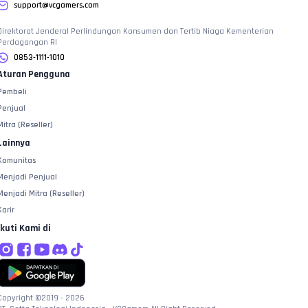
support@vcgamers.com
Direktorat Jenderal Perlindungan Konsumen dan Tertib Niaga Kementerian
Perdagangan RI
0853-1111-1010
Aturan Pengguna
Pembeli
Penjual
Mitra (Reseller)
Lainnya
Komunitas
Menjadi Penjual
Menjadi Mitra (Reseller)
Karir
Ikuti Kami di
Copyright ©2019 -
2026