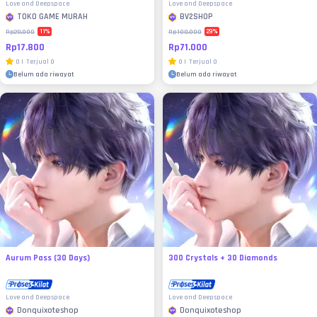
Love and Deepspace
Love and Deepspace
TOKO GAME MURAH
BV2SHOP
11
%
29
%
Rp20.000
Rp100.000
Rp17.800
Rp71.000
0
|
Terjual
0
0
|
Terjual
0
Belum ada riwayat
Belum ada riwayat
Aurum Pass (30 Days)
300 Crystals + 30 Diamonds
Love and Deepspace
Love and Deepspace
Donquixoteshop
Donquixoteshop