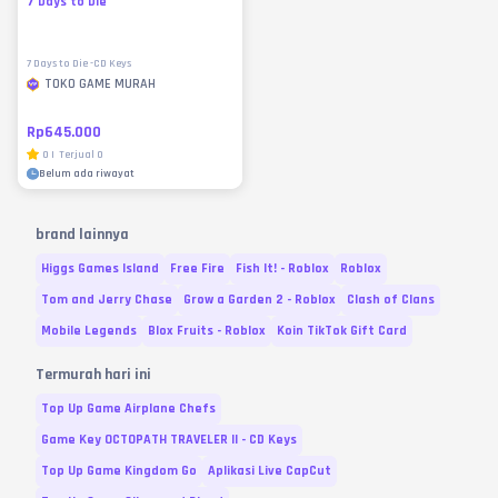
7 Days to Die
7 Days to Die -CD Keys
TOKO GAME MURAH
Rp645.000
0
|
Terjual
0
Belum ada riwayat
brand lainnya
Higgs Games Island
Free Fire
Fish It! - Roblox
Roblox
Tom and Jerry Chase
Grow a Garden 2 - Roblox
Clash of Clans
Mobile Legends
Blox Fruits - Roblox
Koin TikTok Gift Card
Termurah hari ini
Top Up Game Airplane Chefs
Game Key OCTOPATH TRAVELER II - CD Keys
Top Up Game Kingdom Go
Aplikasi Live CapCut