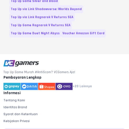
Top Up Game Silver and Blood
Top Up via Link Shadowverse: Worlds Beyond
Top Up via Link Ragnarok V Returns SEA
Top Up Game Ragnarok V Returns SEA
Top Up Game Duet Night Abyss
Voucher Amazon Gift Card
Top Up Game Murah #AntiScam? VCGamers Aja!
Pembayaran Lengkap
+20
Lainnya
Informasi
Tentang Kami
Identitas Brand
Syarat dan Ketentuan
Kebijakan Privasi