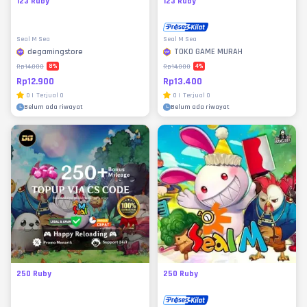
123 Ruby
123 Ruby
Seal M Sea
Seal M Sea
degamingstore
TOKO GAME MURAH
8
%
4
%
Rp14.000
Rp14.000
Rp12.900
Rp13.400
0
|
Terjual
0
0
|
Terjual
0
Belum ada riwayat
Belum ada riwayat
250 Ruby
250 Ruby