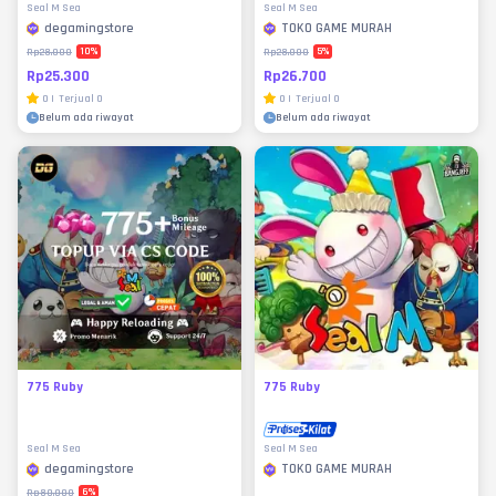
Seal M Sea
Seal M Sea
degamingstore
TOKO GAME MURAH
10
%
5
%
Rp28.000
Rp28.000
Rp25.300
Rp26.700
0
|
Terjual
0
0
|
Terjual
0
Belum ada riwayat
Belum ada riwayat
775 Ruby
775 Ruby
Seal M Sea
Seal M Sea
degamingstore
TOKO GAME MURAH
6
%
Rp80.000