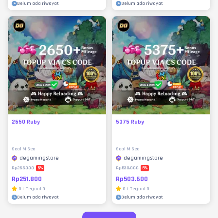
Belum ada riwayat
Belum ada riwayat
2650 Ruby
5375 Ruby
Seal M Sea
Seal M Sea
degamingstore
degamingstore
5
%
5
%
Rp265.000
Rp530.000
Rp251.800
Rp503.600
0
|
Terjual
0
0
|
Terjual
0
Belum ada riwayat
Belum ada riwayat