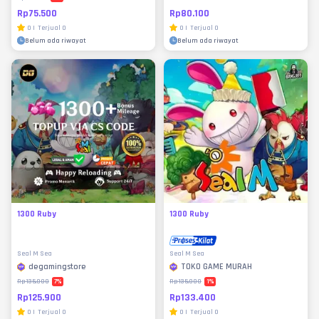
Rp75.500
Rp80.100
0
|
Terjual
0
0
|
Terjual
0
Belum ada riwayat
Belum ada riwayat
1300 Ruby
1300 Ruby
Seal M Sea
Seal M Sea
degamingstore
TOKO GAME MURAH
7
%
1
%
Rp135.000
Rp135.000
Rp125.900
Rp133.400
0
|
Terjual
0
0
|
Terjual
0