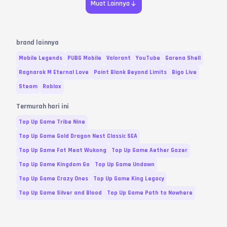
Muat Lainnya
brand lainnya
Mobile Legends
PUBG Mobile
Valorant
YouTube
Garena Shell
Ragnarok M Eternal Love
Point Blank Beyond Limits
Bigo Live
Steam
Roblox
Termurah hari ini
Top Up Game Tribe Nine
Top Up Game Gold Dragon Nest Classic SEA
Top Up Game Fat Meat Wukong
Top Up Game Aether Gazer
Top Up Game Kingdom Go
Top Up Game Undawn
Top Up Game Crazy Ones
Top Up Game King Legacy
Top Up Game Silver and Blood
Top Up Game Path to Nowhere