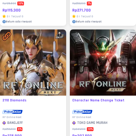
10
%
7
%
Rp128.800
Rp293.300
Rp115.300
Rp271.700
0
|
Terjual
0
0
|
Terjual
0
Belum ada riwayat
Belum ada riwayat
2110 Diamonds
Character Name Change Ticket
RF Online Next
RF Online Next
BANGJEFF
TOKO GAME MURAH
6
%
10
%
Rp293.300
Rp341.300
Rp275.900
Rp307.500