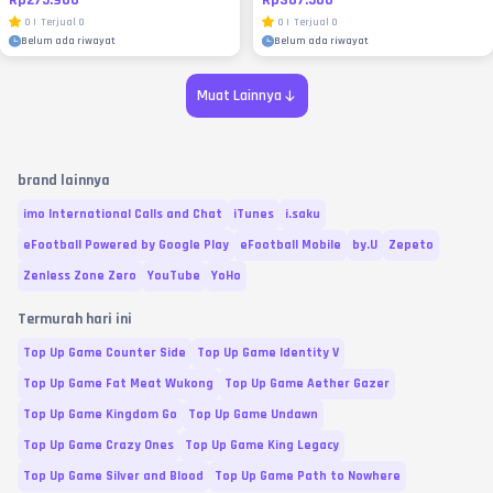
0
|
Terjual
0
0
|
Terjual
0
Belum ada riwayat
Belum ada riwayat
Muat Lainnya
brand lainnya
imo International Calls and Chat
iTunes
i.saku
eFootball Powered by Google Play
eFootball Mobile
by.U
Zepeto
Zenless Zone Zero
YouTube
YoHo
Termurah hari ini
Top Up Game Counter Side
Top Up Game Identity V
Top Up Game Fat Meat Wukong
Top Up Game Aether Gazer
Top Up Game Kingdom Go
Top Up Game Undawn
Top Up Game Crazy Ones
Top Up Game King Legacy
Top Up Game Silver and Blood
Top Up Game Path to Nowhere