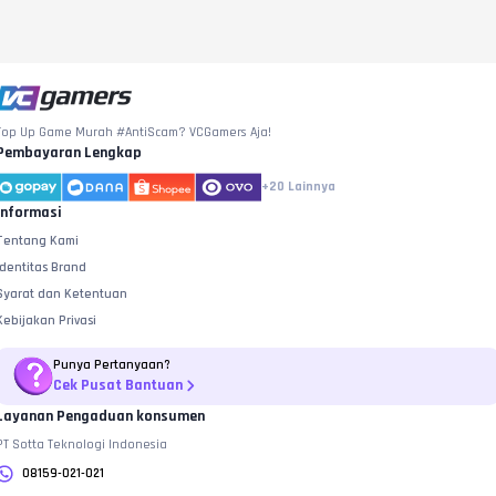
Top Up Game Murah #AntiScam? VCGamers Aja!
Pembayaran Lengkap
+20
Lainnya
Informasi
Tentang Kami
Identitas Brand
Syarat dan Ketentuan
Kebijakan Privasi
Punya Pertanyaan?
Cek Pusat Bantuan
Layanan Pengaduan konsumen
PT Sotta Teknologi Indonesia
08159-021-021