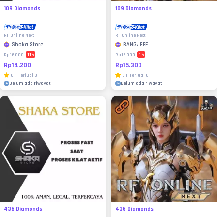
109 Diamonds
109 Diamonds
RF Online Next
RF Online Next
Shaka Store
BANGJEFF
11
%
4
%
Rp16.000
Rp16.000
Rp14.200
Rp15.300
0
|
Terjual
0
0
|
Terjual
0
Belum ada riwayat
Belum ada riwayat
436 Diamonds
436 Diamonds