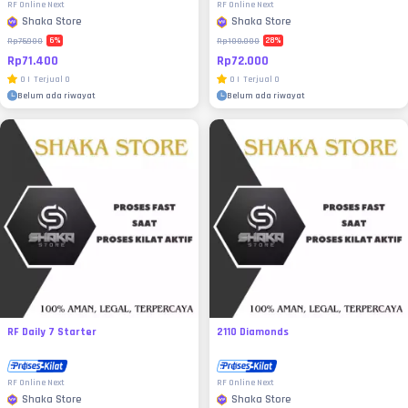
RF Online Next
RF Online Next
Shaka Store
Shaka Store
6
%
28
%
Rp75.900
Rp100.000
Rp71.400
Rp72.000
0
|
Terjual
0
0
|
Terjual
0
Belum ada riwayat
Belum ada riwayat
RF Daily 7 Starter
2110 Diamonds
RF Online Next
RF Online Next
Shaka Store
Shaka Store