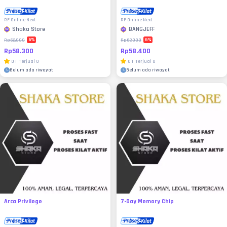
RF Online Next
RF Online Next
Shaka Store
BANGJEFF
6
%
6
%
Rp62.000
Rp62.000
Rp58.300
Rp58.400
0
|
Terjual
0
0
|
Terjual
0
Belum ada riwayat
Belum ada riwayat
Arca Privilege
7-Day Memory Chip