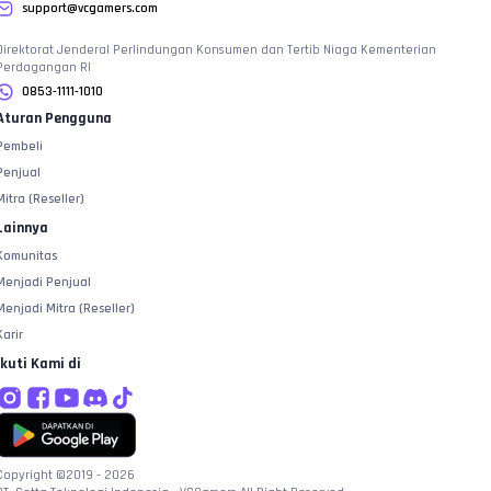
support@vcgamers.com
Direktorat Jenderal Perlindungan Konsumen dan Tertib Niaga Kementerian
Perdagangan RI
0853-1111-1010
Aturan Pengguna
Pembeli
Penjual
Mitra (Reseller)
Lainnya
Komunitas
Menjadi Penjual
Menjadi Mitra (Reseller)
Karir
Ikuti Kami di
Copyright ©2019 -
2026