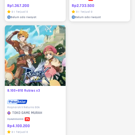
Rp1.367.200
Rp2.733.500
0
|
Terjual
0
0
|
Terjual
0
Belum ada riwayat
Belum ada riwayat
8.100+810 Rubies x3
Ragnarok V Returns SEA
TOKO GAME MURAH
5
%
Rp4.300.000
Rp4.100.200
0
|
Terjual
0