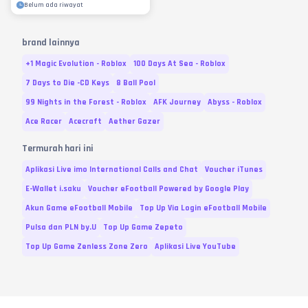
Belum ada riwayat
brand lainnya
+1 Magic Evolution - Roblox
100 Days At Sea - Roblox
7 Days to Die -CD Keys
8 Ball Pool
99 Nights in the Forest - Roblox
AFK Journey
Abyss - Roblox
Ace Racer
Acecraft
Aether Gazer
Termurah hari ini
Aplikasi Live imo International Calls and Chat
Voucher iTunes
E-Wallet i.saku
Voucher eFootball Powered by Google Play
Akun Game eFootball Mobile
Top Up Via Login eFootball Mobile
Pulsa dan PLN by.U
Top Up Game Zepeto
Top Up Game Zenless Zone Zero
Aplikasi Live YouTube