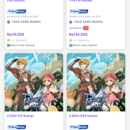
220 Rubies
740+19 Rubies
Ragnarok V Returns SEA
Ragnarok V Returns SEA
TOKO GAME MURAH
TOKO GAME MURAH
6
%
Rp145.000
Rp45.000
Rp136.000
0
|
Terjual
0
0
|
Terjual
0
Belum ada riwayat
Belum ada riwayat
2.250+113 Rubies
3.850+289 Rubies