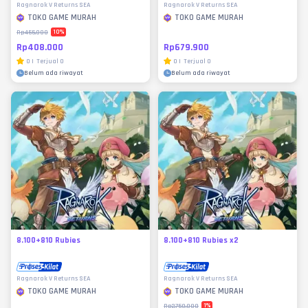
Ragnarok V Returns SEA
Ragnarok V Returns SEA
TOKO GAME MURAH
TOKO GAME MURAH
10
%
Rp455.000
Rp408.000
Rp679.900
0
|
Terjual
0
0
|
Terjual
0
Belum ada riwayat
Belum ada riwayat
8.100+810 Rubies
8.100+810 Rubies x2
Ragnarok V Returns SEA
Ragnarok V Returns SEA
TOKO GAME MURAH
TOKO GAME MURAH
1
%
Rp2.750.000