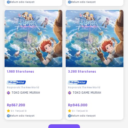
Belum ada riwayat
Belum ada riwayat
1.980 Starstones
3.280 Starstones
Ragnarok: The New World
Ragnarok: The New World
TOKO GAME MURAH
TOKO GAME MURAH
Rp567.200
Rp946.000
0
|
Terjual
0
0
|
Terjual
0
Belum ada riwayat
Belum ada riwayat