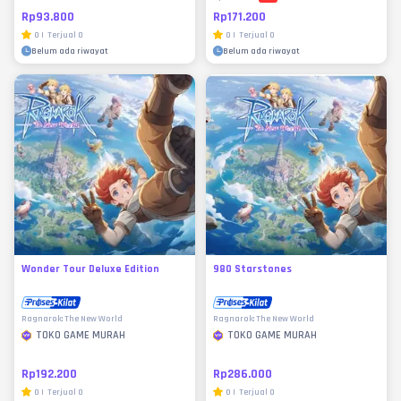
Rp93.800
Rp171.200
0
|
Terjual
0
0
|
Terjual
0
Belum ada riwayat
Belum ada riwayat
Wonder Tour Deluxe Edition
980 Starstones
Ragnarok: The New World
Ragnarok: The New World
TOKO GAME MURAH
TOKO GAME MURAH
Rp192.200
Rp286.000
0
|
Terjual
0
0
|
Terjual
0