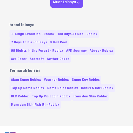
Muat Lainnya
brand lainnya
+1 Magic Evolution - Roblox
100 Days At Sea - Roblox
7 Days to Die -CD Keys
8 Ball Pool
99 Nights in the Forest - Roblox
AFK Journey
Abyss - Roblox
Ace Racer
Acecraft
Aether Gazer
Termurah hari ini
Akun Game Roblox
Voucher Roblox
Game Key Roblox
Top Up Game Roblox
Game Coins Roblox
Robux 5 Hari Roblox
DLC Roblox
Top Up Via Login Roblox
Item dan Skin Roblox
Item dan Skin Fish It! - Roblox