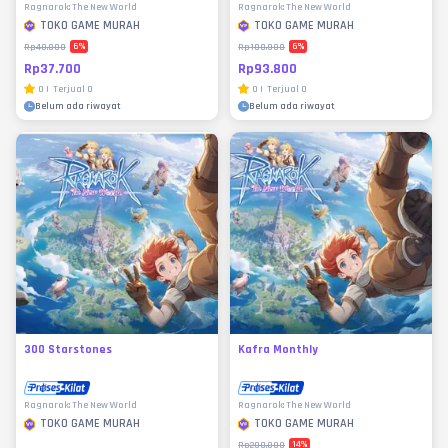
Ragnarok: The New World
Ragnarok: The New World
TOKO GAME MURAH
TOKO GAME MURAH
6
%
6
%
Rp40.000
Rp100.000
Rp37.700
Rp93.800
0
|
Terjual
0
0
|
Terjual
0
Belum ada riwayat
Belum ada riwayat
300 Starstones
Kafra Monthly
Ragnarok: The New World
Ragnarok: The New World
TOKO GAME MURAH
TOKO GAME MURAH
14
%
Rp200.000