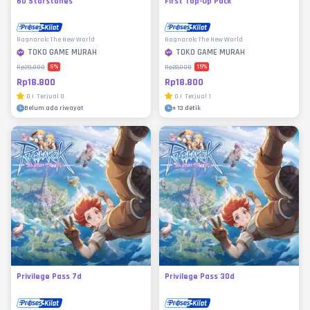
60 Starstones
First Top-Up Pack
Ragnarok: The New World
Ragnarok: The New World
TOKO GAME MURAH
TOKO GAME MURAH
6
%
15
%
Rp20.000
Rp22.000
Rp18.800
Rp18.800
0
|
Terjual
0
0
|
Terjual
1
Belum ada riwayat
±
13 detik
Privilege Pass 7d
Privilege Pass 30d