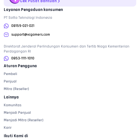
Cek Pusat Bantuan
Layanan Pengaduan konsumen
PT Sotta Teknologi Indonesia
08159-021-021
support@vcgamers.com
Direktorat Jenderal Perlindungan Konsumen dan Tertib Niaga Kementerian
Perdagangan RI
0853-1111-1010
Aturan Pengguna
Pembeli
Penjual
Mitra (Reseller)
Lainnya
Komunitas
Menjadi Penjual
Menjadi Mitra (Reseller)
Karir
Ikuti Kami di