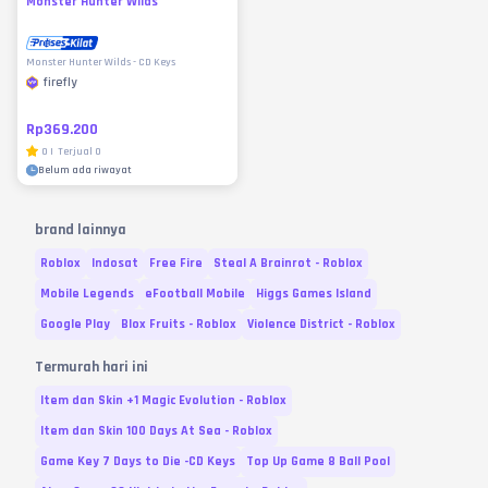
Monster Hunter Wilds
Monster Hunter Wilds - CD Keys
firefly
Rp369.200
0
|
Terjual
0
Belum ada riwayat
brand lainnya
Roblox
Indosat
Free Fire
Steal A Brainrot - Roblox
Mobile Legends
eFootball Mobile
Higgs Games Island
Google Play
Blox Fruits - Roblox
Violence District - Roblox
Termurah hari ini
Item dan Skin +1 Magic Evolution - Roblox
Item dan Skin 100 Days At Sea - Roblox
Game Key 7 Days to Die -CD Keys
Top Up Game 8 Ball Pool