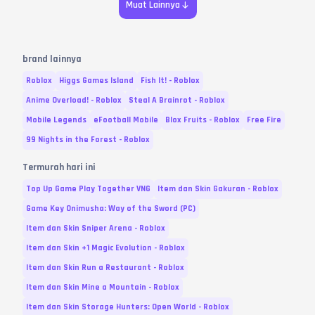
Muat Lainnya
brand lainnya
Roblox
Higgs Games Island
Fish It! - Roblox
Anime Overload! - Roblox
Steal A Brainrot - Roblox
Mobile Legends
eFootball Mobile
Blox Fruits - Roblox
Free Fire
99 Nights in the Forest - Roblox
Termurah hari ini
Top Up Game Play Together VNG
Item dan Skin Gakuran - Roblox
Game Key Onimusha: Way of the Sword (PC)
Item dan Skin Sniper Arena - Roblox
Item dan Skin +1 Magic Evolution - Roblox
Item dan Skin Run a Restaurant - Roblox
Item dan Skin Mine a Mountain - Roblox
Item dan Skin Storage Hunters: Open World - Roblox