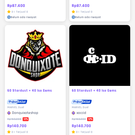
Rp87.400
Rp87.400
0
|
Terjual
0
0
|
Terjual
0
Belum ada riwayat
Belum ada riwayat
60 Stardust + 40 Iso Gems
60 Stardust + 40 Iso Gems
MARVEL Duel
MARVEL Duel
Donquixoteshop
xoccid
12
%
12
%
Rp160.000
Rp160.000
Rp140.700
Rp140.700
0
|
Terjual
0
0
|
Terjual
0