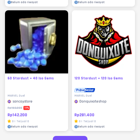
Belum ada riwayat
Belum ada riwayat
60 Stardust + 40 Iso Gems
120 Stardust + 120 Iso Gems
MARVEL Duel
MARVEL Duel
sancaystore
Donquixoteshop
11
%
Rp160.000
Rp142.200
Rp281.400
0
|
Terjual
0
0
|
Terjual
0
Belum ada riwayat
Belum ada riwayat