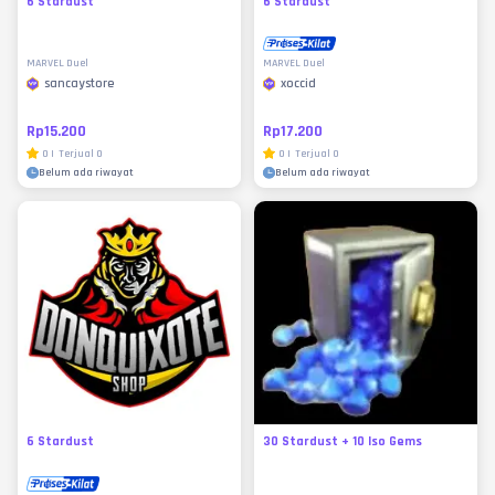
6 Stardust
6 Stardust
MARVEL Duel
MARVEL Duel
sancaystore
xoccid
Rp15.200
Rp17.200
0
|
Terjual
0
0
|
Terjual
0
Belum ada riwayat
Belum ada riwayat
6 Stardust
30 Stardust + 10 Iso Gems