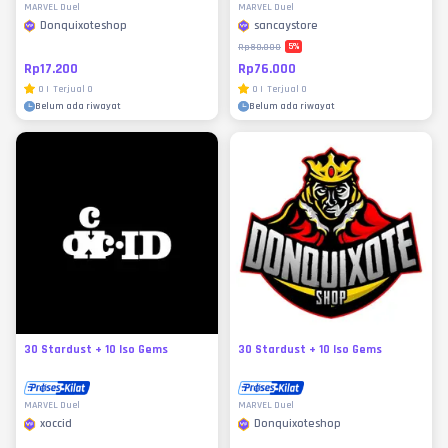
MARVEL Duel
MARVEL Duel
Donquixoteshop
sancaystore
5
%
Rp80.000
Rp17.200
Rp76.000
0
|
Terjual
0
0
|
Terjual
0
Belum ada riwayat
Belum ada riwayat
30 Stardust + 10 Iso Gems
30 Stardust + 10 Iso Gems
MARVEL Duel
MARVEL Duel
xoccid
Donquixoteshop