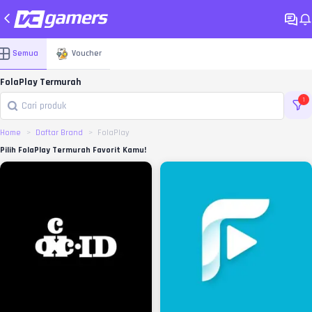
Semua
Voucher
FolaPlay Termurah
1
Home
Daftar Brand
FolaPlay
Pilih FolaPlay Termurah Favorit Kamu!