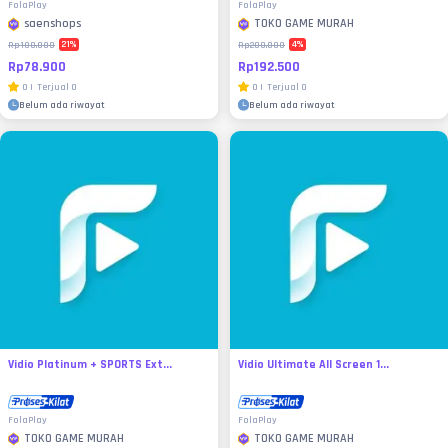
FolaPlay
FolaPlay
saenshops
TOKO GAME MURAH
21
%
4
%
Rp100.000
Rp200.000
Rp78.900
Rp192.500
0
|
Terjual
0
0
|
Terjual
0
Belum ada riwayat
Belum ada riwayat
Vidio Platinum + SPORTS Ext...
Vidio Ultimate All Screen 1...
FolaPlay
FolaPlay
TOKO GAME MURAH
TOKO GAME MURAH