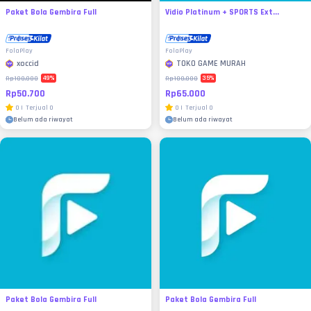
Paket Bola Gembira Full
Vidio Platinum + SPORTS Ext...
FolaPlay
FolaPlay
xoccid
TOKO GAME MURAH
49
%
35
%
Rp100.000
Rp100.000
Rp50.700
Rp65.000
0
|
Terjual
0
0
|
Terjual
0
Belum ada riwayat
Belum ada riwayat
Paket Bola Gembira Full
Paket Bola Gembira Full