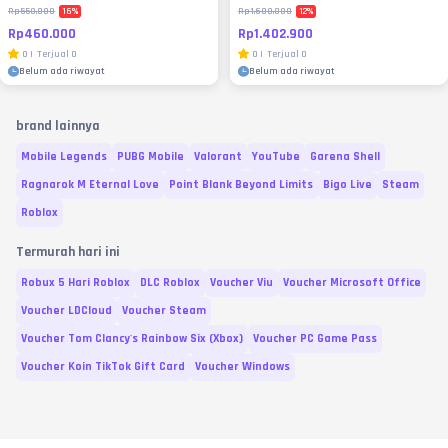
16
%
12
%
Rp550.000
Rp1.600.000
Rp460.000
Rp1.402.900
0
|
Terjual
0
0
|
Terjual
0
Belum ada riwayat
Belum ada riwayat
brand lainnya
Mobile Legends
PUBG Mobile
Valorant
YouTube
Garena Shell
Ragnarok M Eternal Love
Point Blank Beyond Limits
Bigo Live
Steam
Roblox
Termurah hari ini
Robux 5 Hari Roblox
DLC Roblox
Voucher Viu
Voucher Microsoft Office
Voucher LDCloud
Voucher Steam
Voucher Tom Clancy's Rainbow Six (Xbox)
Voucher PC Game Pass
Voucher Koin TikTok Gift Card
Voucher Windows