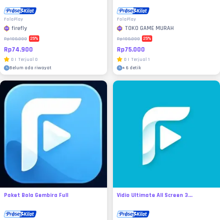
FolaPlay
FolaPlay
firefly
TOKO GAME MURAH
25
%
25
%
Rp100.000
Rp100.000
Rp74.900
Rp75.000
0
|
Terjual
0
0
|
Terjual
1
Belum ada riwayat
±
6 detik
Paket Bola Gembira Full
Vidio Ultimate All Screen 3...