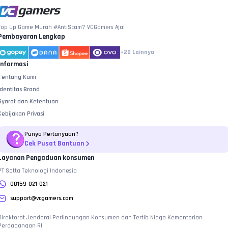
Top Up Game Murah #AntiScam? VCGamers Aja!
Pembayaran Lengkap
+20
Lainnya
Informasi
Tentang Kami
Identitas Brand
Syarat dan Ketentuan
Kebijakan Privasi
Punya Pertanyaan?
Cek Pusat Bantuan
Layanan Pengaduan konsumen
PT Sotta Teknologi Indonesia
08159-021-021
support@vcgamers.com
Direktorat Jenderal Perlindungan Konsumen dan Tertib Niaga Kementerian
Perdagangan RI