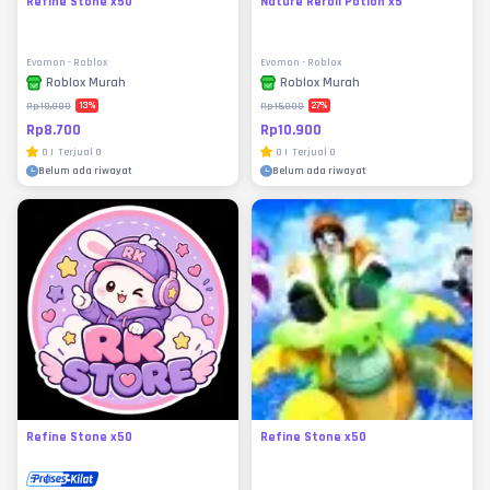
Refine Stone x50
Nature Reroll Potion x5
Evomon - Roblox
Evomon - Roblox
Roblox Murah
Roblox Murah
13
%
27
%
Rp10.000
Rp15.000
Rp8.700
Rp10.900
0
|
Terjual
0
0
|
Terjual
0
Belum ada riwayat
Belum ada riwayat
Refine Stone x50
Refine Stone x50