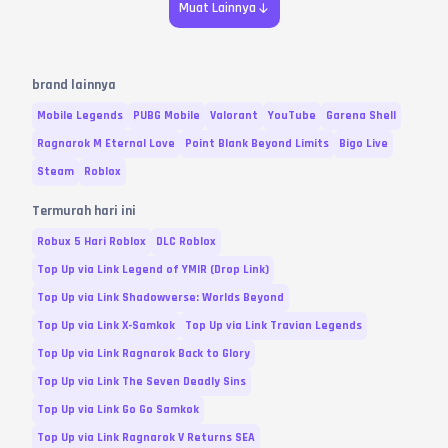
Muat Lainnya
brand lainnya
Mobile Legends
PUBG Mobile
Valorant
YouTube
Garena Shell
Ragnarok M Eternal Love
Point Blank Beyond Limits
Bigo Live
Steam
Roblox
Termurah hari ini
Robux 5 Hari Roblox
DLC Roblox
Top Up via Link Legend of YMIR (Drop Link)
Top Up via Link Shadowverse: Worlds Beyond
Top Up via Link X-Samkok
Top Up via Link Travian Legends
Top Up via Link Ragnarok Back to Glory
Top Up via Link The Seven Deadly Sins
Top Up via Link Go Go Samkok
Top Up via Link Ragnarok V Returns SEA