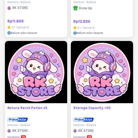
Evomon - Roblox
Evomon - Roblox
RK STORE
Grow Up
Rp11.800
Rp12.000
0
|
Terjual
0
0
|
Terjual
0
Belum ada riwayat
Belum ada riwayat
Nature Reroll Potion x5
Storage Capacity +50
Evomon - Roblox
Evomon - Roblox
RK STORE
RK STORE
1
%
1
%
Rp15.000
Rp15.000