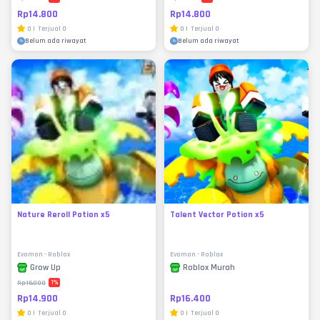
Rp14.800
Rp14.800
0
|
Terjual
0
0
|
Terjual
0
Belum ada riwayat
Belum ada riwayat
Nature Reroll Potion x5
Talent Vector Potion x5
Evomon - Roblox
Evomon - Roblox
Grow Up
Roblox Murah
1
%
Rp15.000
Rp14.900
Rp16.400
0
|
Terjual
0
0
|
Terjual
0