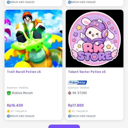
Belum ada riwayat
Belum ada riwayat
Trait Reroll Potion x5
Talent Vector Potion x5
Evomon - Roblox
Evomon - Roblox
RK STORE
Roblox Murah
Rp17.800
Rp16.400
0
|
Terjual
0
0
|
Terjual
0
Belum ada riwayat
Belum ada riwayat