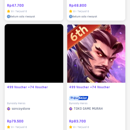
Rp47.700
Rp48.800
0
|
Terjual
0
0
|
Terjual
0
Belum ada riwayat
Belum ada riwayat
499 Voucher +74 Voucher
499 Voucher +74 Voucher
Dynasty Heros
Dynasty Heros
sancaystore
TOKO GAME MURAH
Rp79.500
Rp83.700
0
|
Terjual
0
0
|
Terjual
0