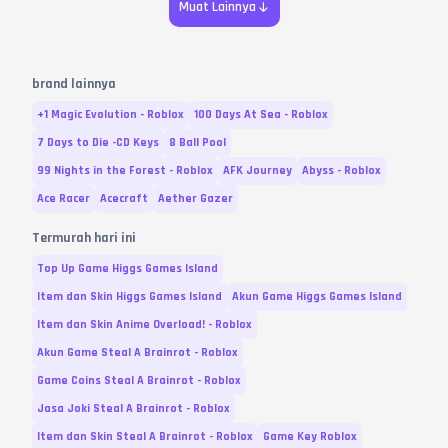
Muat Lainnya
brand lainnya
+1 Magic Evolution - Roblox
100 Days At Sea - Roblox
7 Days to Die -CD Keys
8 Ball Pool
99 Nights in the Forest - Roblox
AFK Journey
Abyss - Roblox
Ace Racer
Acecraft
Aether Gazer
Termurah hari ini
Top Up Game Higgs Games Island
Item dan Skin Higgs Games Island
Akun Game Higgs Games Island
Item dan Skin Anime Overload! - Roblox
Akun Game Steal A Brainrot - Roblox
Game Coins Steal A Brainrot - Roblox
Jasa Joki Steal A Brainrot - Roblox
Item dan Skin Steal A Brainrot - Roblox
Game Key Roblox