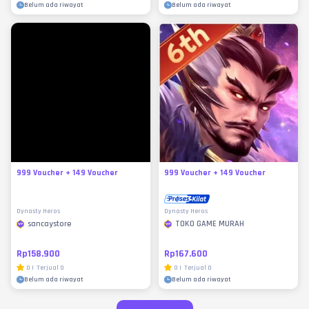
Belum ada riwayat
Belum ada riwayat
999 Voucher + 149 Voucher
999 Voucher + 149 Voucher
Dynasty Heros
Dynasty Heros
sancaystore
TOKO GAME MURAH
Rp158.900
Rp167.600
0
|
Terjual
0
0
|
Terjual
0
Belum ada riwayat
Belum ada riwayat