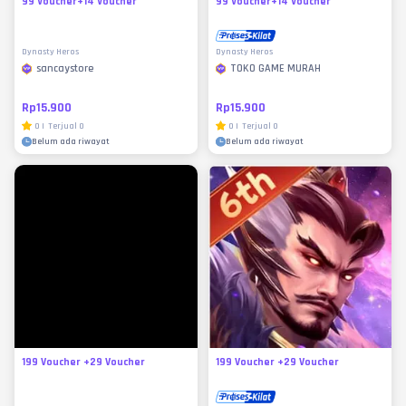
99 Voucher+14 Voucher
99 Voucher+14 Voucher
Dynasty Heros
Dynasty Heros
sancaystore
TOKO GAME MURAH
Rp15.900
Rp15.900
0
|
Terjual
0
0
|
Terjual
0
Belum ada riwayat
Belum ada riwayat
199 Voucher +29 Voucher
199 Voucher +29 Voucher