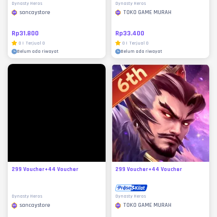
Dynasty Heros
Dynasty Heros
sancaystore
TOKO GAME MURAH
Rp31.800
Rp33.400
0
|
Terjual
0
0
|
Terjual
0
Belum ada riwayat
Belum ada riwayat
299 Voucher+44 Voucher
299 Voucher+44 Voucher
Dynasty Heros
Dynasty Heros
sancaystore
TOKO GAME MURAH