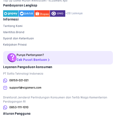
Top Up Game Murah #AntiScam? VCGamers Aja!
Pembayaran Lengkap
+20
Lainnya
Informasi
Tentang Kami
Identitas Brand
Syarat dan Ketentuan
Kebijakan Privasi
Punya Pertanyaan?
Cek Pusat Bantuan
Layanan Pengaduan konsumen
PT Sotta Teknologi Indonesia
08159-021-021
support@vcgamers.com
Direktorat Jenderal Perlindungan Konsumen dan Tertib Niaga Kementerian
Perdagangan RI
0853-1111-1010
Aturan Pengguna