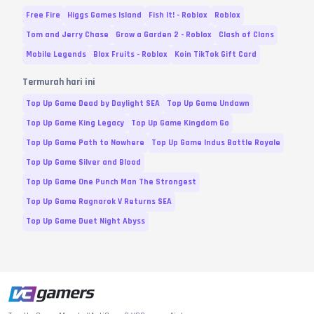
Free Fire
Higgs Games Island
Fish It! - Roblox
Roblox
Tom and Jerry Chase
Grow a Garden 2 - Roblox
Clash of Clans
Mobile Legends
Blox Fruits - Roblox
Koin TikTok Gift Card
Termurah hari ini
Top Up Game Dead by Daylight SEA
Top Up Game Undawn
Top Up Game King Legacy
Top Up Game Kingdom Go
Top Up Game Path to Nowhere
Top Up Game Indus Battle Royale
Top Up Game Silver and Blood
Top Up Game One Punch Man The Strongest
Top Up Game Ragnarok V Returns SEA
Top Up Game Duet Night Abyss