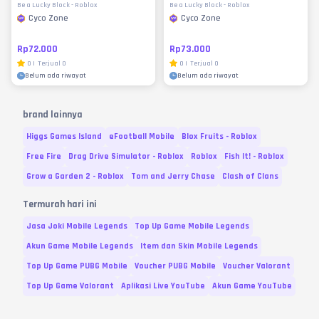
Be a Lucky Block - Roblox
Be a Lucky Block - Roblox
Cyco Zone
Cyco Zone
Rp72.000
Rp73.000
0
|
Terjual
0
0
|
Terjual
0
Belum ada riwayat
Belum ada riwayat
brand lainnya
Higgs Games Island
eFootball Mobile
Blox Fruits - Roblox
Free Fire
Drag Drive Simulator - Roblox
Roblox
Fish It! - Roblox
Grow a Garden 2 - Roblox
Tom and Jerry Chase
Clash of Clans
Termurah hari ini
Jasa Joki Mobile Legends
Top Up Game Mobile Legends
Akun Game Mobile Legends
Item dan Skin Mobile Legends
Top Up Game PUBG Mobile
Voucher PUBG Mobile
Voucher Valorant
Top Up Game Valorant
Aplikasi Live YouTube
Akun Game YouTube