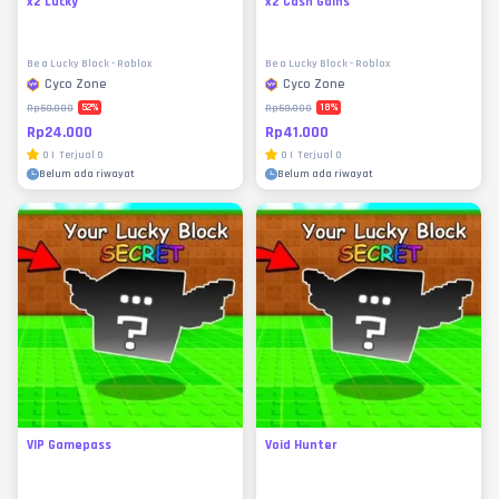
x2 Lucky
x2 Cash Gains
Be a Lucky Block - Roblox
Be a Lucky Block - Roblox
Cyco Zone
Cyco Zone
52
%
18
%
Rp50.000
Rp50.000
Rp24.000
Rp41.000
0
|
Terjual
0
0
|
Terjual
0
Belum ada riwayat
Belum ada riwayat
VIP Gamepass
Void Hunter