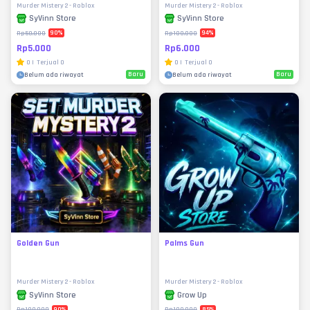
Murder Mistery 2 - Roblox
Murder Mistery 2 - Roblox
SyVinn Store
SyVinn Store
90
%
94
%
Rp50.000
Rp100.000
Rp5.000
Rp6.000
0
|
Terjual
0
0
|
Terjual
0
Baru
Baru
Belum ada riwayat
Belum ada riwayat
Golden Gun
Palms Gun
Murder Mistery 2 - Roblox
Murder Mistery 2 - Roblox
SyVinn Store
Grow Up
90
%
85
%
Rp100.000
Rp100.000