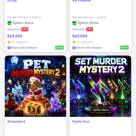
Elitey
Ice Phoenix
Murder Mistery 2 - Roblox
Murder Mistery 2 - Roblox
SyVinn Store
SyVinn Store
90
%
90
%
Rp50.000
Rp50.000
Rp5.000
Rp5.000
0
|
Terjual
0
0
|
Terjual
0
Baru
Baru
Belum ada riwayat
Belum ada riwayat
Steambird
Palms Gun