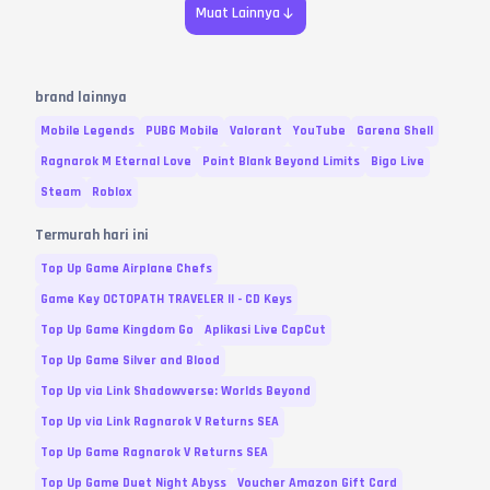
Muat Lainnya
brand lainnya
Mobile Legends
PUBG Mobile
Valorant
YouTube
Garena Shell
Ragnarok M Eternal Love
Point Blank Beyond Limits
Bigo Live
Steam
Roblox
Termurah hari ini
Top Up Game Airplane Chefs
Game Key OCTOPATH TRAVELER II - CD Keys
Top Up Game Kingdom Go
Aplikasi Live CapCut
Top Up Game Silver and Blood
Top Up via Link Shadowverse: Worlds Beyond
Top Up via Link Ragnarok V Returns SEA
Top Up Game Ragnarok V Returns SEA
Top Up Game Duet Night Abyss
Voucher Amazon Gift Card