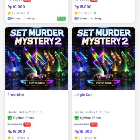
Rp10.000
Rp15.000
0
|
Terjual
0
0
|
Terjual
0
Baru
Belum ada riwayat
Belum ada riwayat
Frostbite
Jingle Gun
Murder Mistery 2 - Roblox
Murder Mistery 2 - Roblox
SyVinn Store
SyVinn Store
84
%
84
%
Rp100.000
Rp100.000
Rp16.000
Rp16.000
0
|
Terjual
0
0
|
Terjual
0