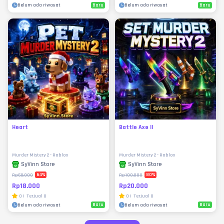
Baru
Baru
Belum ada riwayat
Belum ada riwayat
Heart
Battle Axe II
Murder Mistery 2 - Roblox
Murder Mistery 2 - Roblox
SyVinn Store
SyVinn Store
64
%
80
%
Rp50.000
Rp100.000
Rp18.000
Rp20.000
0
|
Terjual
0
0
|
Terjual
0
Baru
Baru
Belum ada riwayat
Belum ada riwayat