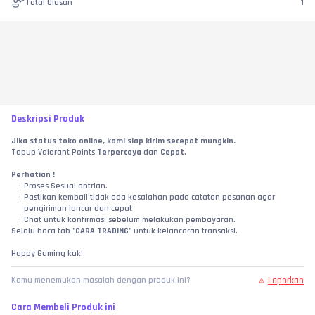
Total Ulasan
1
Deskripsi Produk
Jika status toko online, kami siap kirim secepat mungkin.
Topup Valorant Points 
Terpercaya
 dan 
Cepat
.
Perhatian !
Proses Sesuai antrian.
Pastikan kembali tidak ada kesalahan pada catatan pesanan agar 
pengiriman lancar dan cepat
Chat untuk konfirmasi sebelum melakukan pembayaran.
Selalu baca tab "
CARA TRADING
" untuk kelancaran transaksi.
Happy Gaming kak!
Laporkan
Kamu menemukan masalah dengan produk ini?
Cara Membeli Produk ini