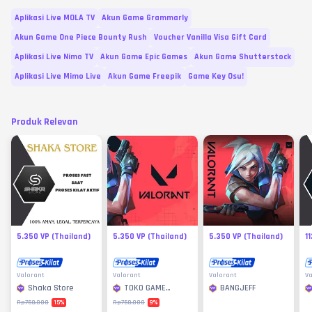
Aplikasi Live MOLA TV
Akun Game Grammarly
Akun Game One Piece Bounty Rush
Voucher Vanilla Visa Gift Card
Aplikasi Live Nimo TV
Akun Game Epic Games
Akun Game Shutterstock
Aplikasi Live Mimo Live
Akun Game Freepik
Game Key Osu!
Produk Relevan
5.350 VP (Thailand)
5.350 VP (Thailand)
5.350 VP (Thailand)
1
Valorant
Valorant
Valorant
Va
Shaka Store
TOKO GAME
BANGJEFF
MURAH
15
%
9
%
Rp750.000
Rp750.000