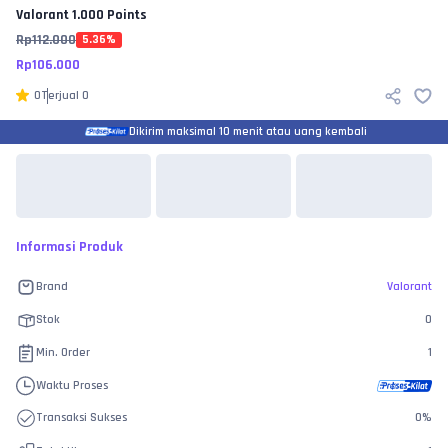
Valorant
1.000 Points
Rp
112.000
5.36
%
Rp
106.000
0
Terjual
0
Dikirim maksimal 10 menit atau uang kembali
Informasi Produk
Brand
Valorant
Stok
0
Min. Order
1
Waktu Proses
Transaksi Sukses
0
%