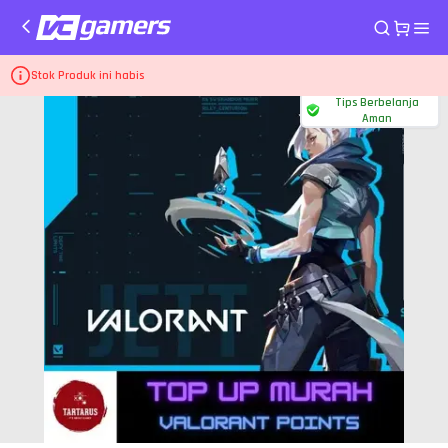
Home
Top Up Game Valorant
1.000 Points
Stok Produk ini habis
Tips Berbelanja
Aman