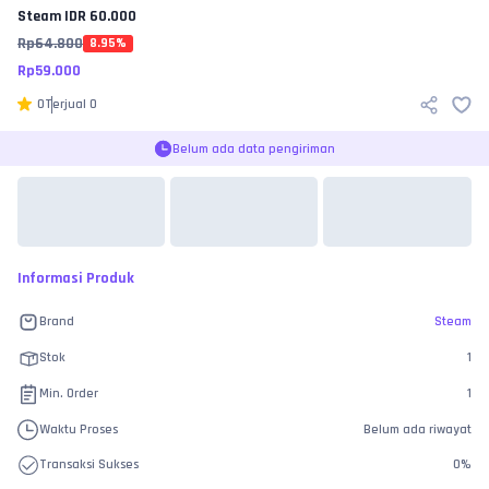
Steam
IDR 60.000
Rp
64.800
8.95
%
Rp
59.000
0
Terjual
0
Belum ada data pengiriman
Informasi Produk
Brand
Steam
Stok
1
Min. Order
1
Waktu Proses
Belum ada riwayat
Transaksi Sukses
0
%