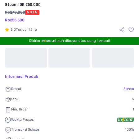
Steam
IDR 250.000
Rp
270.000
5.37
%
Rp
255.500
5.0
Terjual
1.7 rb
Dikirim
setelah dibayar atau uang kembali
Informasi Produk
Brand
Steam
Stok
5
Min. Order
1
Waktu Proses
Transaksi Sukses
100
%