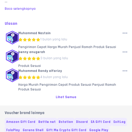
...
Baca selengkapnya
Ulasan
Muhammad Nastain
1 bulan yang lalu
Pengiriman Cepat Harga Murah Penjual Ramah Produk Sesuai
benny anugerah
3 bulan yang lalu
Produk Sesuai
Muhammad Randy alfarizy
4 bulan yang lalu
Harga Murah Pengiriman Cepat Produk Sesuai Penjual Ramah
Produk Sesuai
Lihat Semua
Voucher brand lainnya
Amazon Gift Card
Battle net
Bstation
Discord
EA Gift Card
ExitLag
FolaPlay
Garena Shell
Gift Me Crypto Gift Card
Google Play