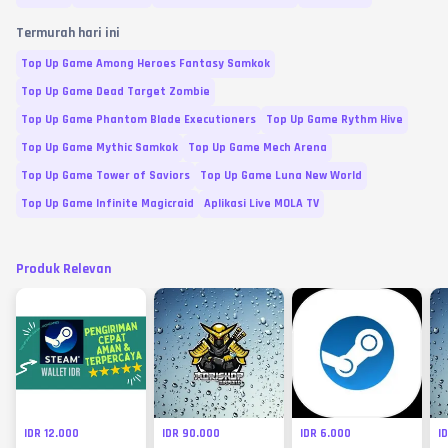
Termurah hari ini
Top Up Game Among Heroes Fantasy Samkok
Top Up Game Dead Target Zombie
Top Up Game Phantom Blade Executioners
Top Up Game Rythm Hive
Top Up Game Mythic Samkok
Top Up Game Mech Arena
Top Up Game Tower of Saviors
Top Up Game Luna New World
Top Up Game Infinite Magicraid
Aplikasi Live MOLA TV
Produk Relevan
IDR 12.000
IDR 90.000
IDR 6.000
I