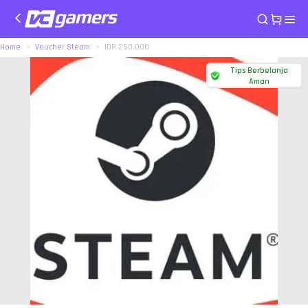
Home
Voucher Steam
IDR 250.000
Tips Berbelanja
Aman