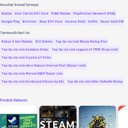
Voucher brand lainnya
Roblox
Koin TikTok Gift Card
PUBG Mobile
PlayStation Network (PSN)
Google Play
Bstation
Xbox Gift Card
Garena Shell
UniPin
Razer Gold PIN
Termurah hari ini
Robux 5 Hari Roblox
DLC Roblox
Top Up via Link Wuxia Rising Star
Top Up via Link Goddess Order
Top Up via Link Legend of YMIR (Drop Link)
Top Up via Link Crystal of Atlan
Top Up via Link Hero Reborn Eternal Pact (Razer Link)
Top Up via Link Marvel SNAP Razer Link
Top Up via Link Gunbound Classic by GGL
Top Up via Link Odin: Valhalla Rising
Produk Relevan