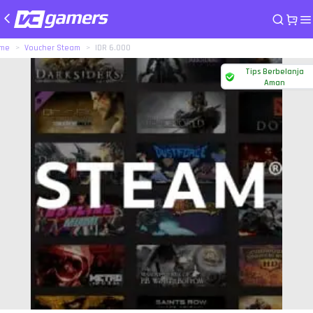
me
Voucher Steam
IDR 6.000
Tips Berbelanja
Aman