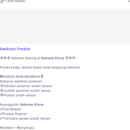
Total Ulasan
5
Deskripsi Produk
💠💠💠 Selamat datang di 
Veiksme Store
 💠💠💠
Proses kedip, selesai bayar kode langsung diterima
❗️❗️KHUSUS AKUN INDONESIA ❗️❗️
Sebelum membeli pastikan:
💠Catatan pesanan sudah sesuai
💠Jumlah pesanan sudah sesuai
💠Produk sudah sesuai
Keunggulan 
Veiksme Store
:
✅️Fast Respon
✅️Produk Original
✅️Transaksi sukses sudah ribuan
Membeli = Menyetujui