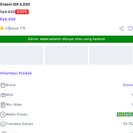
Steam
IDR 6.000
Rp
6.600
3.03
%
Rp
6.400
5
Terjual
775
Dikirim
setelah dibayar atau uang kembali
Informasi Produk
Brand
Steam
Stok
1
Min. Order
1
Waktu Proses
Transaksi Sukses
99.7
%