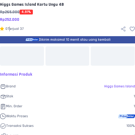
Higgs Games Island
Kartu Ungu 4B
Rp
265.000
4.91
%
Rp
252.000
0
Terjual
37
Dikirim maksimal 10 menit atau uang kembali
Informasi Produk
Brand
Higgs Games Island
Stok
1
Min. Order
1
Waktu Proses
Transaksi Sukses
100
%