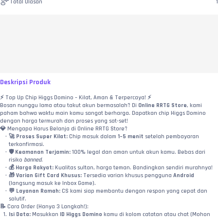
Total Ulasan
1
Deskripsi Produk
⚡ Top Up Chip Higgs Domino – Kilat, Aman & Terpercaya! ⚡
Bosan nunggu lama atau takut akun bermasalah? Di 
Online RRTG Store
, kami 
paham bahwa waktu main kamu sangat berharga. Dapatkan chip Higgs Domino 
dengan harga termurah dan proses yang sat-set!
💎 Mengapa Harus Belanja di Online RRTG Store?
🚀 
Proses Super Kilat:
 Chip masuk dalam 
1–5 menit
 setelah pembayaran 
terkonfirmasi.
🛡️ 
Keamanan Terjamin:
 100% legal dan aman untuk akun kamu. Bebas dari 
risiko 
banned
.
💰 
Harga Rakyat:
 Kualitas sultan, harga teman. Bandingkan sendiri murahnya!
🎁 
Varian Gift Card Khusus:
 Tersedia varian khusus pengguna 
Android
(langsung masuk ke Inbox Game).
💬 
Layanan Ramah:
 CS kami siap membantu dengan respon yang cepat dan 
solutif.
📝 Cara Order (Hanya 3 Langkah!):
Isi Data:
 Masukkan 
ID Higgs Domino
 kamu di kolom catatan atau chat (Mohon 