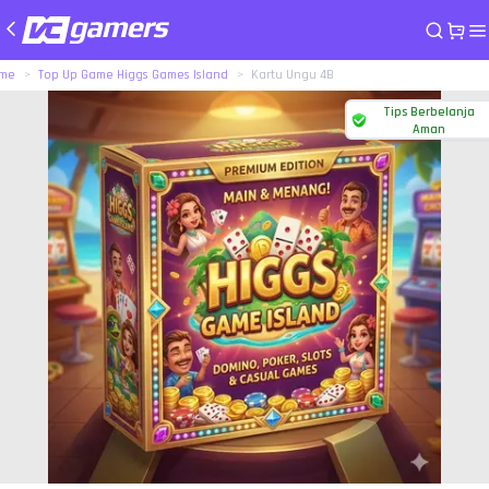
me
Top Up Game Higgs Games Island
Kartu Ungu 4B
Tips Berbelanja
Aman