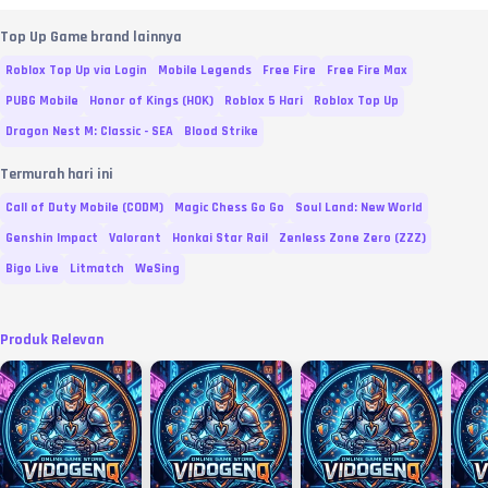
Top Up Game brand lainnya
Roblox Top Up via Login
Mobile Legends
Free Fire
Free Fire Max
PUBG Mobile
Honor of Kings (HOK)
Roblox 5 Hari
Roblox Top Up
Dragon Nest M: Classic - SEA
Blood Strike
Termurah hari ini
Call of Duty Mobile (CODM)
Magic Chess Go Go
Soul Land: New World
Genshin Impact
Valorant
Honkai Star Rail
Zenless Zone Zero (ZZZ)
Bigo Live
Litmatch
WeSing
Produk Relevan