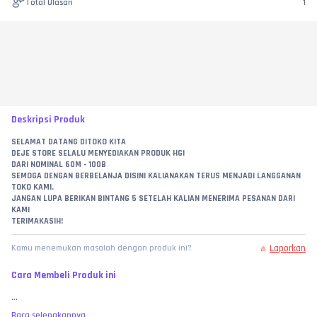
Total Ulasan
1
Deskripsi Produk
SELAMAT DATANG DITOKO KITA
DEJE STORE SELALU MENYEDIAKAN PRODUK HGI
DARI NOMINAL 60M - 100B
SEMOGA DENGAN BERBELANJA DISINI KALIANAKAN TERUS MENJADI LANGGANAN 
TOKO KAMI.
JANGAN LUPA BERIKAN BINTANG 5 SETELAH KALIAN MENERIMA PESANAN DARI 
KAMI
TERIMAKASIH!
Laporkan
Kamu menemukan masalah dengan produk ini?
Cara Membeli Produk ini
...
Baca selengkapnya