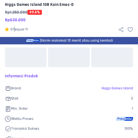
Higgs Games Island
10B Koin Emas-D
Rp
1.250.000
49.6
%
Rp
630.000
0
Terjual
11
Dikirim maksimal 10 menit atau uang kembali
Informasi Produk
Brand
Higgs Games Island
Stok
3
Min. Order
1
Waktu Proses
Transaksi Sukses
100
%