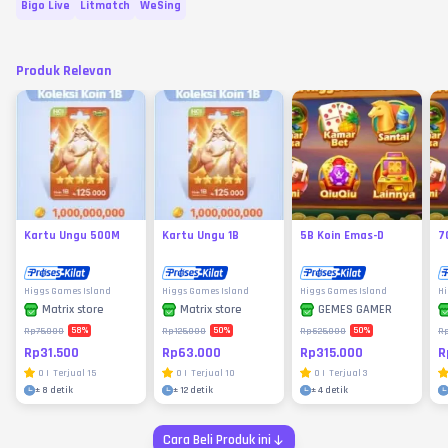
Bigo Live
Litmatch
WeSing
Produk Relevan
Kartu Ungu 500M
Kartu Ungu 1B
5B Koin Emas-D
7
Higgs Games Island
Higgs Games Island
Higgs Games Island
Hi
Matrix store
Matrix store
GEMES GAMER
58
%
50
%
50
%
Rp75.000
Rp125.000
Rp625.000
R
Rp31.500
Rp63.000
Rp315.000
R
0
|
Terjual
15
0
|
Terjual
10
0
|
Terjual
3
±
8 detik
±
12 detik
±
4 detik
Cara Beli Produk ini