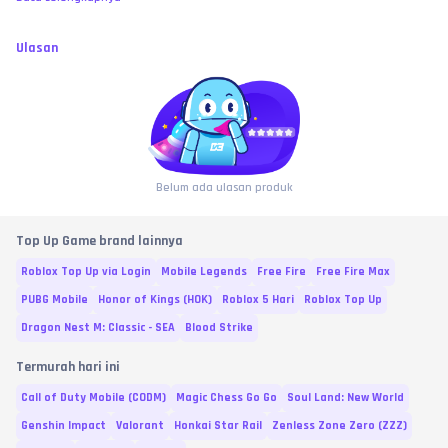
Ulasan
Belum ada ulasan produk
Top Up Game brand lainnya
Roblox Top Up via Login
Mobile Legends
Free Fire
Free Fire Max
PUBG Mobile
Honor of Kings (HOK)
Roblox 5 Hari
Roblox Top Up
Dragon Nest M: Classic - SEA
Blood Strike
Termurah hari ini
Call of Duty Mobile (CODM)
Magic Chess Go Go
Soul Land: New World
Genshin Impact
Valorant
Honkai Star Rail
Zenless Zone Zero (ZZZ)