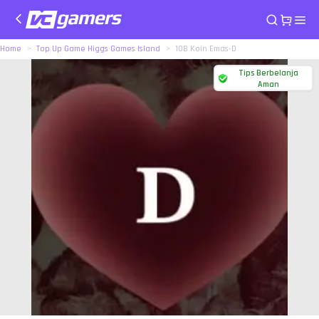
Home
Top Up Game Higgs Games Island
10B Koin Emas-D
Tips Berbelanja
Aman