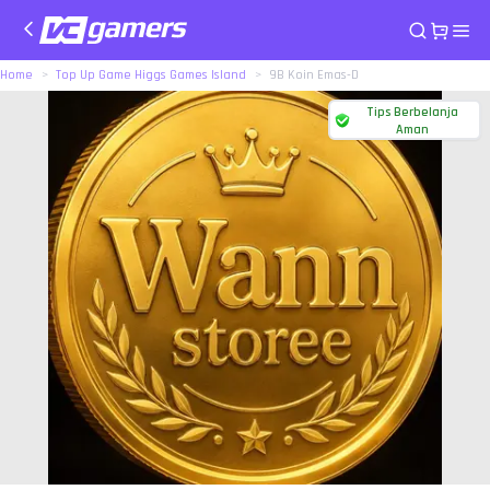
Home
Top Up Game Higgs Games Island
9B Koin Emas-D
Tips Berbelanja
Aman