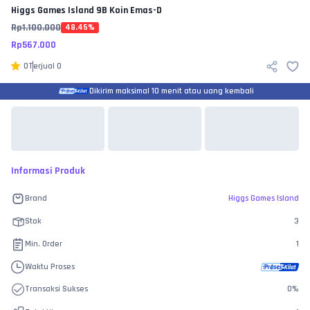
Higgs Games Island
9B Koin Emas-D
Rp
1.100.000
48.45
%
Rp
567.000
0
Terjual
0
Dikirim maksimal 10 menit atau uang kembali
Informasi Produk
Brand
Higgs Games Island
Stok
3
Min. Order
1
Waktu Proses
Transaksi Sukses
0
%