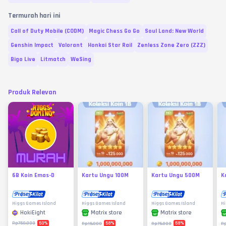
Termurah hari ini
Call of Duty Mobile (CODM)
Magic Chess Go Go
Soul Land: New World
Genshin Impact
Valorant
Honkai Star Rail
Zenless Zone Zero (ZZZ)
Bigo Live
Litmatch
WeSing
Produk Relevan
6B Koin Emas-D
Kartu Ungu 100M
Kartu Ungu 500M
K
Higgs Games Island
Higgs Games Island
Higgs Games Island
Hi
HokiEight
Matrix store
Matrix store
50
%
58
%
58
%
Rp750.000
Rp15.000
Rp75.000
Rp