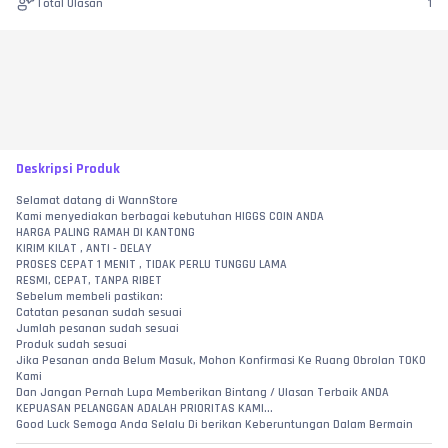
Total Ulasan
1
Deskripsi Produk
Selamat datang di WannStore
Kami menyediakan berbagai kebutuhan HIGGS COIN ANDA
HARGA PALING RAMAH DI KANTONG
KIRIM KILAT , ANTI - DELAY
PROSES CEPAT 1 MENIT , TIDAK PERLU TUNGGU LAMA
RESMI, CEPAT, TANPA RIBET
Sebelum membeli pastikan:
Catatan pesanan sudah sesuai
Jumlah pesanan sudah sesuai
Produk sudah sesuai
Jika Pesanan anda Belum Masuk, Mohon Konfirmasi Ke Ruang Obrolan TOKO 
Kami
Dan Jangan Pernah Lupa Memberikan Bintang / Ulasan Terbaik ANDA
KEPUASAN PELANGGAN ADALAH PRIORITAS KAMI...
Good Luck Semoga Anda Selalu Di berikan Keberuntungan Dalam Bermain