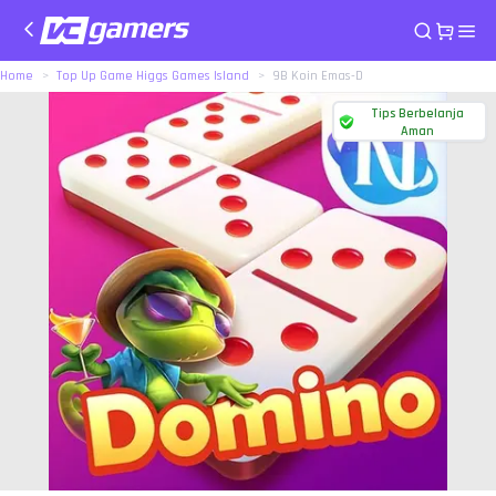
Home
Top Up Game Higgs Games Island
9B Koin Emas-D
Tips Berbelanja
Aman