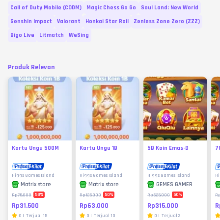
Call of Duty Mobile (CODM)
Magic Chess Go Go
Soul Land: New World
Genshin Impact
Valorant
Honkai Star Rail
Zenless Zone Zero (ZZZ)
Bigo Live
Litmatch
WeSing
Produk Relevan
Kartu Ungu 500M
Kartu Ungu 1B
5B Koin Emas-D
7
Higgs Games Island
Higgs Games Island
Higgs Games Island
Hi
Matrix store
Matrix store
GEMES GAMER
58
%
50
%
50
%
Rp75.000
Rp125.000
Rp625.000
R
Rp31.500
Rp63.000
Rp315.000
R
0
|
Terjual
15
0
|
Terjual
10
0
|
Terjual
3