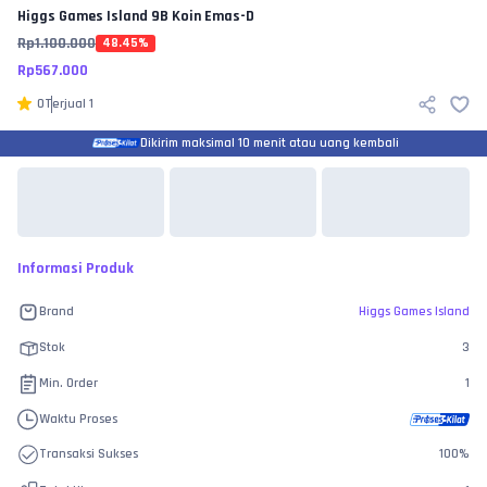
Higgs Games Island
9B Koin Emas-D
Rp
1.100.000
48.45
%
Rp
567.000
0
Terjual
1
Dikirim maksimal 10 menit atau uang kembali
Informasi Produk
Brand
Higgs Games Island
Stok
3
Min. Order
1
Waktu Proses
Transaksi Sukses
100
%