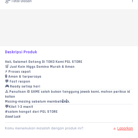
Total Ulasan
1
Deskripsi Produk
Haii, Selamat Datang Di TOKO Kami PGL STORE
🛒 Jual Koin Higgs Domino Murah & Aman
⚡ Proses cepat
🔒 Aman & terpercaya
💬 Fast respon
🎮 Ready setiap hari
⚠️ Penulisan ID GAME salah bukan tanggung jawab kami, mohon periksa id 
kalian
Masing-masing sebelum membeli👍👍,
💬Kilat 1-3 menit
#salam hangat dari PGL STORE
Good Luck
Laporkan
Kamu menemukan masalah dengan produk ini?