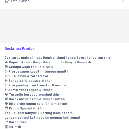
Total Ulasan
5
Deskripsi Produk
Gas terus main di Higgs Domino Island tanpa takut kehabisan chip!
🔥 Cepat • Aman • Harga Bersahabat • Banyak Bonus 🔥
🎯 Kenapa wajib top up di sini?
✨ Proses super cepat (hitungan menit)
✨ 100% aman & terpercaya
✨ Tanpa perlu password akun
✨ Bisa pembayaran transfer & e-wallet
✨ Admin fast respon & ramah
💎 Tersedia berbagai nominal chip
💎 Cocok untuk pemula sampai sultan
💎 Bisa order kapan saja (24 jam online)
🎁 Promo Spesial Hari Ini!
Top up lebih banyak = untung lebih besar!
Jangan sampai ketinggalan momen hoki kamu!
📌 Cara Order:
1️⃣ Kirim ID