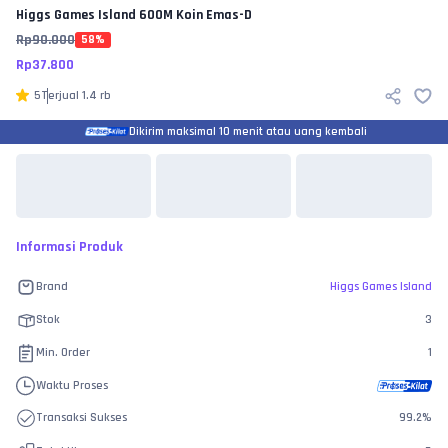
Higgs Games Island
600M Koin Emas-D
Rp
90.000
58
%
Rp
37.800
5
Terjual
1.4 rb
Dikirim maksimal 10 menit atau uang kembali
Informasi Produk
Brand
Higgs Games Island
Stok
3
Min. Order
1
Waktu Proses
Transaksi Sukses
99.2
%