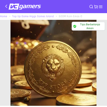
Home
Top Up Game Higgs Games Island
600M Koin Emas-D
Tips Berbelanja
Aman