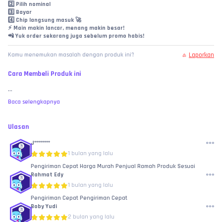
2️⃣ Pilih nominal
3️⃣ Bayar
4️⃣ Chip langsung masuk 🚀
⚡ Main makin lancar, menang makin besar!
📲 Yuk order sekarang juga sebelum promo habis!
Laporkan
Kamu menemukan masalah dengan produk ini?
Cara Membeli Produk ini
...
Baca selengkapnya
Ulasan
J********
1 bulan yang lalu
Pengiriman Cepat Harga Murah Penjual Ramah Produk Sesuai
Rahmat Edy
1 bulan yang lalu
Pengiriman Cepat Pengiriman Cepat
Boby Yudi
2 bulan yang lalu