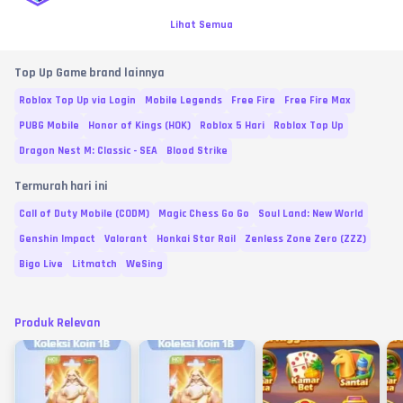
Lihat Semua
Top Up Game brand lainnya
Roblox Top Up via Login
Mobile Legends
Free Fire
Free Fire Max
PUBG Mobile
Honor of Kings (HOK)
Roblox 5 Hari
Roblox Top Up
Dragon Nest M: Classic - SEA
Blood Strike
Termurah hari ini
Call of Duty Mobile (CODM)
Magic Chess Go Go
Soul Land: New World
Genshin Impact
Valorant
Honkai Star Rail
Zenless Zone Zero (ZZZ)
Bigo Live
Litmatch
WeSing
Produk Relevan