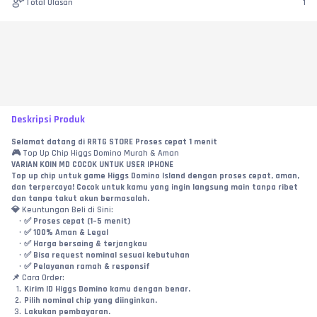
Total Ulasan
1
Deskripsi Produk
Selamat datang di RRTG STORE Proses cepat 1 menit
🎮 Top Up Chip Higgs Domino Murah & Aman
VARIAN KOIN MD COCOK UNTUK USER IPHONE
Top up chip untuk game Higgs Domino Island dengan proses cepat, aman, 
dan terpercaya! Cocok untuk kamu yang ingin langsung main tanpa ribet 
dan tanpa takut akun bermasalah.
💎 Keuntungan Beli di Sini:
✅ Proses cepat (1–5 menit)
✅ 100% Aman & Legal
✅ Harga bersaing & terjangkau
✅ Bisa request nominal sesuai kebutuhan
✅ Pelayanan ramah & responsif
📌 Cara Order:
Kirim ID Higgs Domino kamu dengan benar.
Pilih nominal chip yang diinginkan.
Lakukan pembayaran.