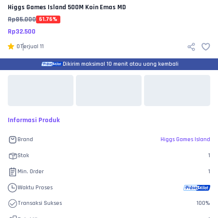
Higgs Games Island
500M Koin Emas MD
Rp
85.000
61.76
%
Rp
32.500
0
Terjual
11
Dikirim maksimal 10 menit atau uang kembali
Informasi Produk
Brand
Higgs Games Island
Stok
1
Min. Order
1
Waktu Proses
Transaksi Sukses
100
%