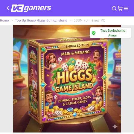
Home
Top Up Game Higgs Games Island
500M Koin Emas MD
Tips Berbelanja
Aman