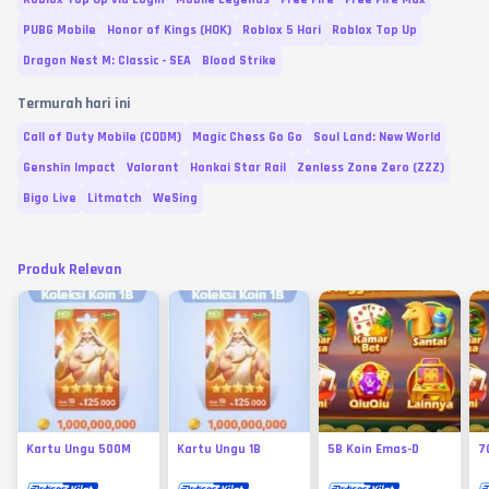
PUBG Mobile
Honor of Kings (HOK)
Roblox 5 Hari
Roblox Top Up
Dragon Nest M: Classic - SEA
Blood Strike
Termurah hari ini
Call of Duty Mobile (CODM)
Magic Chess Go Go
Soul Land: New World
Genshin Impact
Valorant
Honkai Star Rail
Zenless Zone Zero (ZZZ)
Bigo Live
Litmatch
WeSing
Produk Relevan
Kartu Ungu 500M
Kartu Ungu 1B
5B Koin Emas-D
7