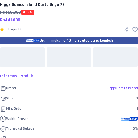
Higgs Games Island
Kartu Ungu 7B
Rp
460.000
4.13
%
Rp
441.000
0
Terjual
0
Dikirim maksimal 10 menit atau uang kembali
Informasi Produk
Brand
Higgs Games Island
Stok
0
Min. Order
1
Waktu Proses
Transaksi Sukses
0
%