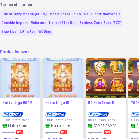
Termurah hari ini
Call of Duty Mobile (CODM)
Magic Chess Go Go
Soul Land: New World
Genshin Impact
Valorant
Honkai Star Rail
Zenless Zone Zero (ZZZ)
Bigo Live
Litmatch
WeSing
Produk Relevan
Kartu Ungu 500M
Kartu Ungu 1B
5B Koin Emas-D
700M
Higgs Games Island
Higgs Games Island
Higgs Games Island
Higgs
Matrix store
Matrix store
GEMES GAMER
G
58
%
50
%
50
%
Rp75.000
Rp125.000
Rp625.000
Rp105