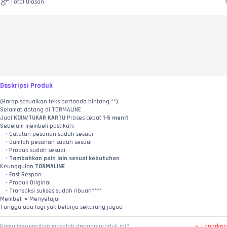
Total Ulasan
1
Deskripsi Produk
(Harap sesuaikan teks bertanda bintang **)
Selamat datang di TORMALINE
Jual 
KOIN/TUKAR KARTU
 Proses cepat 
1-5 menit
Sebelum membeli pastikan:
Catatan pesanan sudah sesuai
Jumlah pesanan sudah sesuai
Produk sudah sesuai
Tambahkan poin lain sesuai kebutuhan
Keunggulan 
TORMALINE
Fast Respon
Produk Original
Transaksi sukses sudah ribuan****
Membeli = Menyetujui
Tunggu apa lagi yuk belanja sekarang jugaa
Laporkan
Kamu menemukan masalah dengan produk ini?