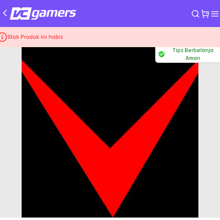
me
Top Up Game Higgs Games Island
Kartu Ungu 7B
Stok Produk ini habis
Tips Berbelanja
Aman