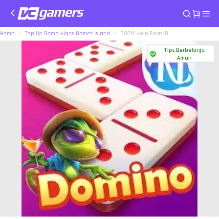
Home
Top Up Game Higgs Games Island
500M Koin Emas-D
Tips Berbelanja
Aman