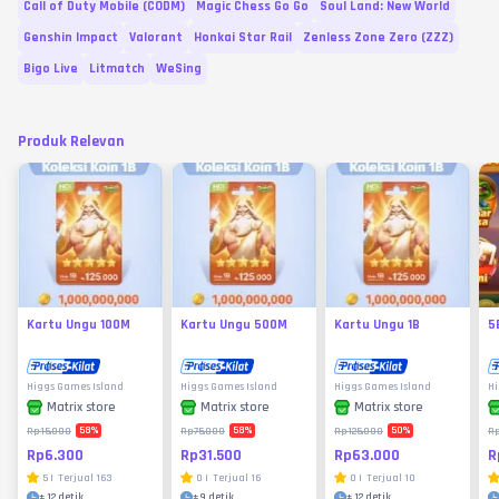
Call of Duty Mobile (CODM)
Magic Chess Go Go
Soul Land: New World
Genshin Impact
Valorant
Honkai Star Rail
Zenless Zone Zero (ZZZ)
Bigo Live
Litmatch
WeSing
Produk Relevan
Kartu Ungu 100M
Kartu Ungu 500M
Kartu Ungu 1B
5
Higgs Games Island
Higgs Games Island
Higgs Games Island
Hi
Matrix store
Matrix store
Matrix store
58
%
58
%
50
%
Rp15.000
Rp75.000
Rp125.000
R
Rp6.300
Rp31.500
Rp63.000
R
5
|
Terjual
163
0
|
Terjual
16
0
|
Terjual
10
±
12 detik
±
9 detik
±
12 detik