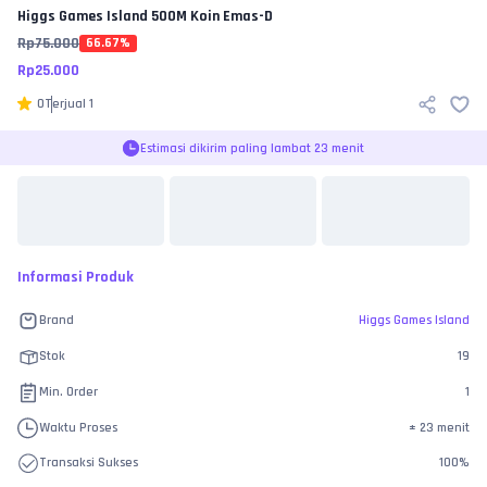
Higgs Games Island
500M Koin Emas-D
Rp
75.000
66.67
%
Rp
25.000
0
Terjual
1
Estimasi dikirim paling lambat 23 menit
Informasi Produk
Brand
Higgs Games Island
Stok
19
Min. Order
1
Waktu Proses
±
23 menit
Transaksi Sukses
100
%