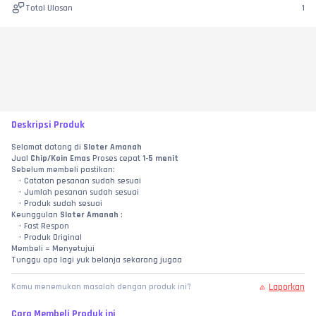
Total Ulasan
1
Deskripsi Produk
Selamat datang di 
Sloter Amanah
Jual 
Chip/Koin Emas
 Proses cepat 
1-5 menit
Sebelum membeli pastikan:
Catatan pesanan sudah sesuai
Jumlah pesanan sudah sesuai
Produk sudah sesuai
Keunggulan 
Sloter Amanah 
:
Fast Respon
Produk Original
Membeli = Menyetujui
Tunggu apa lagi yuk belanja sekarang jugaa
Laporkan
Kamu menemukan masalah dengan produk ini?
Cara Membeli Produk ini