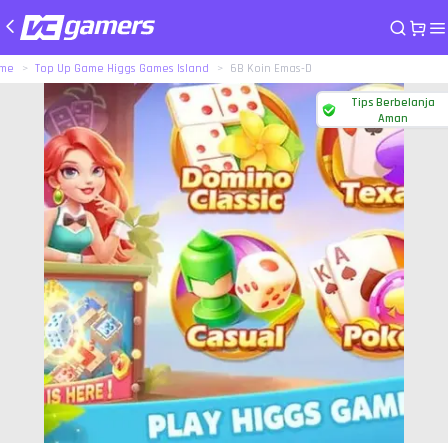
me
Top Up Game Higgs Games Island
6B Koin Emas-D
Tips Berbelanja
Aman