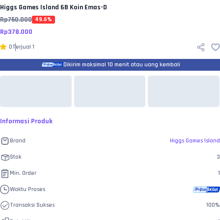
Higgs Games Island
6B Koin Emas-D
Rp
750.000
49.6
%
Rp
378.000
0
Terjual
1
Dikirim maksimal 10 menit atau uang kembali
Informasi Produk
Brand
Higgs Games Island
Stok
3
Min. Order
1
Waktu Proses
Transaksi Sukses
100
%