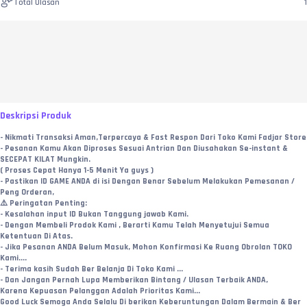
Total Ulasan
1
Deskripsi Produk
- Nikmati Transaksi Aman,Terpercaya & Fast Respon Dari Toko Kami Fadjar Store
- Pesanan Kamu Akan Diproses Sesuai Antrian Dan Diusahakan Se-instant & 
SECEPAT KILAT Mungkin.
( Proses Cepat Hanya 1-5 Menit Ya guys )
- Pastikan ID GAME ANDA di isi Dengan Benar Sebelum Melakukan Pemesanan / 
Peng Orderan,
⚠️ Peringatan Penting:
- Kesalahan input ID Bukan Tanggung jawab Kami.
- Dengan Membeli Prodok Kami , Berarti Kamu Telah Menyetujui Semua 
Ketentuan Di Atas.
- Jika Pesanan ANDA Belum Masuk, Mohon Konfirmasi Ke Ruang Obrolan TOKO 
Kami....
- Terima kasih Sudah Ber Belanja Di Toko Kami ...
- Dan Jangan Pernah Lupa Memberikan Bintang / Ulasan Terbaik ANDA,
Karena Kepuasan Pelanggan Adalah Prioritas Kami...
Good Luck Semoga Anda Selalu Di berikan Keberuntungan Dalam Bermain & Ber 