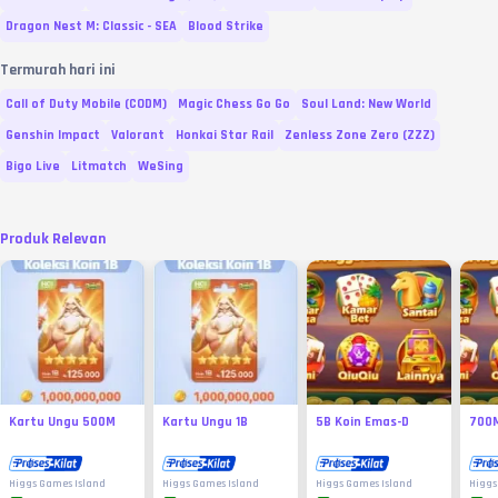
Dragon Nest M: Classic - SEA
Blood Strike
Termurah hari ini
Call of Duty Mobile (CODM)
Magic Chess Go Go
Soul Land: New World
Genshin Impact
Valorant
Honkai Star Rail
Zenless Zone Zero (ZZZ)
Bigo Live
Litmatch
WeSing
Produk Relevan
Kartu Ungu 500M
Kartu Ungu 1B
5B Koin Emas-D
700M
Higgs Games Island
Higgs Games Island
Higgs Games Island
Higgs